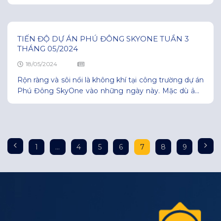
hầm, đổ bê tông cột vách, Zone 3,4 thi công đổ bê
tông móng. Cùng với đó, Phú Đông Group đang tổ
chức hoạt động tham quan căn hộ mẫu Phú
TIẾN ĐỘ DỰ ÁN PHÚ ĐÔNG SKYONE TUẦN 3
THÁNG 05/2024
18/05/2024
Rộn ràng và sôi nổi là không khí tại công trường dự án
Phú Đông SkyOne vào những ngày này. Mặc dù ảnh
hưởng của thời tiết xấu, đội ngũ kỹ sư, công nhân vẫn
đang thi công hết mình để đảm bảo tiến độ. Hiện tại
dự án đang tiến hành đổ bê tông
1
…
4
5
6
7
8
9