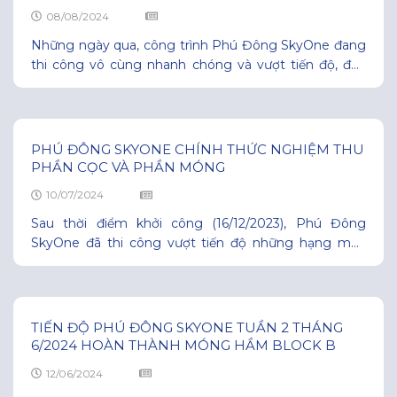
08/08/2024
Những ngày qua, công trình Phú Đông SkyOne đang
thi công vô cùng nhanh chóng và vượt tiến độ, đến
thời điểm hiện tại nắp hầm block A đang hoàn thiện
và dự kiến đóng nắp vào ngày 15/8, tầng 1 Block B
cũng đang thi công để đảm bảo tiến độ bàn giao sớm
PHÚ ĐÔNG SKYONE CHÍNH THỨC NGHIỆM THU
PHẦN CỌC VÀ PHẦN MÓNG
10/07/2024
Sau thời điểm khởi công (16/12/2023), Phú Đông
SkyOne đã thi công vượt tiến độ những hạng mục
quan trọng nhất, hoàn thành 100% phần cọc và phần
móng 2 block A & B, tầng 1 cũng đang được thi công
nhanh chóng. Phú Đông SkyOne tọa lạc tại vị trí tâm
điểm vàng đô
TIẾN ĐỘ PHÚ ĐÔNG SKYONE TUẦN 2 THÁNG
6/2024 HOÀN THÀNH MÓNG HẦM BLOCK B
12/06/2024