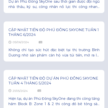
Dự án Phú Đông SkyOne sau thời gian được đội ngũ
nhà thầu, kỹ sư, công nhân nỗ lực thi công nhanh
chóng, đến thời điểm hiện tại tiến độ dự án đã “HOÀN
THÀNH ” móng hầm block B: + Thi công đào đất, bê
tông lót, lắp dựng cốt thép, cốp pha, đổ
CẬP NHẬT TIẾN ĐỘ PHÚ ĐÔNG SKYONE TUẦN 1
THÁNG 6/2024
05/06/2024
Không chỉ tạo sức hút đặc biệt tại thị trường Bình
Dương nhờ sản phẩm căn hộ vừa túi tiền, mở ra lối
“sống tiện nghi – sống an toàn”, dự án Phú Đông
SkyOne còn tiếp tục nhận được sự tin tưởng từ khách
hàng nhờ tiến độ thi công đảm bảo. Đến thời
CẬP NHẬT TIẾN ĐỘ DỰ ÁN PHÚ ĐÔNG SKYONE
TUẦN 4 THÁNG 5/2024
21/05/2024
Hiện tại, dự án Phú Đông SkyOne đang thi công tầng
hầm Block B: Zone 1 & 2 thi công đổ bê tông sàn