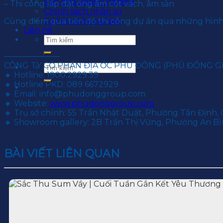
Văn hoá doanh nghiệp
– Thi công lắp đặt ống âm cột vách, âm sàn
Chính sách nhân sự
Cơ hội nghề nghiệp
Cùng điểm qua tiến độ thi công dự án qua những hình 
Liên hệ
———————
CÔNG TY CỔ PHẦN ĐỊA ỐC PHÚ ĐÔNG (PHÚ ĐÔNG 
🔸 Hotline: 1900.2929.39
🔸 Hotline PKD: 089 6672929
🔸 Email: info@phudonggroup.com
🔸 Website:
www.phudonggroup.com
🔸 Trụ sở chính: 55 Trần Nhật Duật, Phường Tân Định, 
🔸 Showroom gallery: 2B Trần Thị Vững, Phường An Bìn
BÀI VIẾT LIÊN QUAN