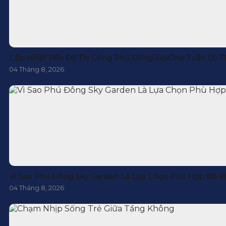
Cập Nhật Tiến Độ Thi Công Phú Đông SkyOne Tuần 05 T
04 Tháng 8, 2026
Vì Sao Phú Đông Sky Garden Là Lựa Chọn Phù Hợp Để K
04 Tháng 8, 2026