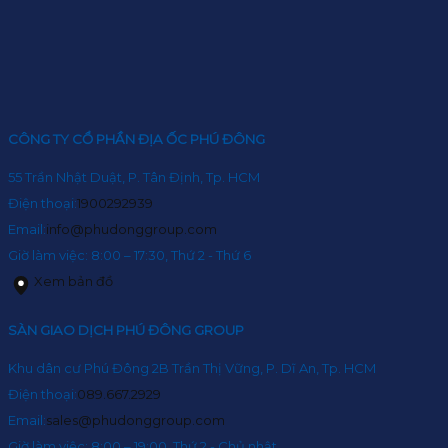
CÔNG TY CỔ PHẦN ĐỊA ỐC PHÚ ĐÔNG
55 Trần Nhật Duật, P. Tân Định, Tp. HCM
Điện thoại:
1900292939
Email:
info@phudonggroup.com
Giờ làm việc: 8:00 – 17:30, Thứ 2 - Thứ 6
Xem bản đồ
SÀN GIAO DỊCH PHÚ ĐÔNG GROUP
Khu dân cư Phú Đông 2B Trần Thị Vững, P. Dĩ An, Tp. HCM
Điện thoại:
089.667.2929
Email:
sales@phudonggroup.com
Giờ làm việc: 8:00 – 19:00, Thứ 2 - Chủ nhật