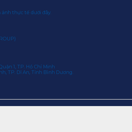
ảnh thực tế dưới đây.
GROUP)
Quận 1, TP. Hồ Chí Minh
h, TP. Dĩ An, Tỉnh Bình Dương.