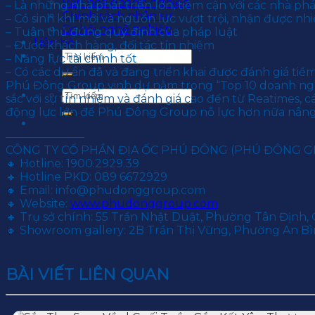
Văn hoá doanh nghiệp
– Là những nhà phát triển lớn, tiệm cận với các nhà ph
Chính sách nhân sự
– Có sinh khí mới và nguồn lực vượt trội, nhận được n
Cơ hội nghề nghiệp
– Tuân thủ đúng quy định của pháp luật
Liên hệ
– Được khách hàng, đối tác tín nhiệm
– Năng lực tài chính tốt
– Có các dự án đã và đang triển khai được đánh giá tiề
Phú Đông Group vinh dự nằm trong “Top 10 doanh ngh
sắc với sự tín nhiệm và đánh giá cao đến từ Reatimes, 
động lực lớn để Phú Đông Group nỗ lực hơn nữa nâng c
———————
CÔNG TY CỔ PHẦN ĐỊA ỐC PHÚ ĐÔNG (PHÚ ĐÔNG 
🔸 Hotline: 1900.2929.39
🔸 Hotline PKD: 089 6672929
🔸 Email: info@phudonggroup.com
🔸 Website:
www.phudonggroup.com
🔸 Trụ sở chính: 55 Trần Nhật Duật, Phường Tân Định, 
🔸 Showroom gallery: 2B Trần Thị Vững, Phường An Bìn
BÀI VIẾT LIÊN QUAN