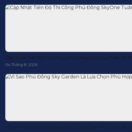
Cập Nhật Tiến Độ Thi Công Phú Đông SkyOne Tuần 05 T
04 Tháng 8, 2026
Vì Sao Phú Đông Sky Garden Là Lựa Chọn Phù Hợp Để K