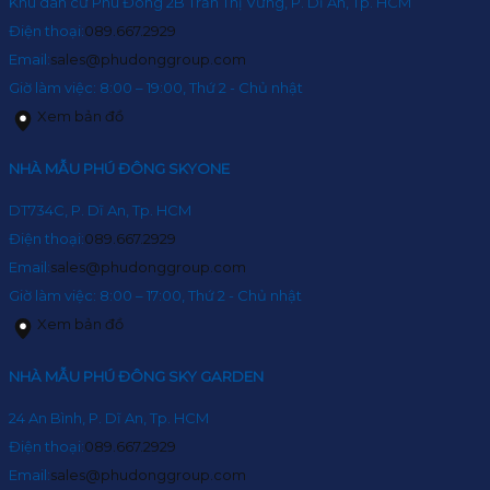
Khu dân cư Phú Đông 2B Trần Thị Vững, P. Dĩ An, Tp. HCM
Điện thoại:
089.667.2929
Email:
sales@phudonggroup.com
Giờ làm việc: 8:00 – 19:00, Thứ 2 - Chủ nhật
Xem bản đồ
NHÀ MẪU PHÚ ĐÔNG SKYONE
DT734C, P. Dĩ An, Tp. HCM
Điện thoại:
089.667.2929
Email:
sales@phudonggroup.com
Giờ làm việc: 8:00 – 17:00, Thứ 2 - Chủ nhật
Xem bản đồ
NHÀ MẪU PHÚ ĐÔNG SKY GARDEN
24 An Bình, P. Dĩ An, Tp. HCM
Điện thoại:
089.667.2929
Email:
sales@phudonggroup.com