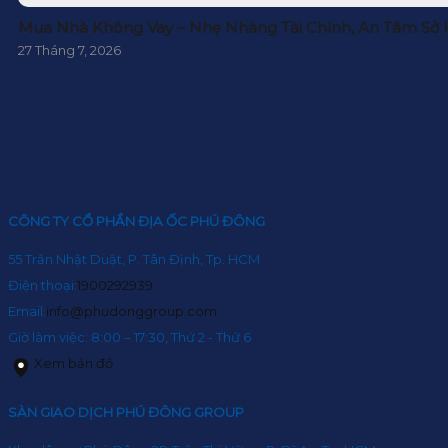
Mua Nhà Không Vay – Nhẹ Nhàng Tài Chính, An Tâm Sở
27 Tháng 7, 2026
CÔNG TY CỔ PHẦN ĐỊA ỐC PHÚ ĐÔNG
55 Trần Nhật Duật, P. Tân Định, Tp. HCM
Điện thoại:
1900292939
Email:
info@phudonggroup.com
Giờ làm việc: 8:00 – 17:30, Thứ 2 - Thứ 6
Xem bản đồ
SÀN GIAO DỊCH PHÚ ĐÔNG GROUP