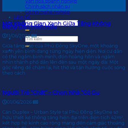
Văn hoá doanh nghiệp
Chính sách nhân sự
Cơ hội nghề nghiệp
Liên hệ
Một Không Gian Xanh Giữa Tầng Không
Đang Dần Hiện Hữu
11/06/2026
Giữa tầng cao của Phú Đông SkyOne, một khoảng
xanh yên bình đang từng ngày hiện diện. Nơi cư dân
có thể ngắm bình minh, đón hoàng hôn và ngắm
nhìn thành phố dần lên đèn sau một ngày dài. Một
góc riêng để chậm lại, hít thở và tận hưởng cuộc sống
theo cách
Người Trẻ “Chất” – Chọn Nhà “Có Gu
01/06/2026
Căn Duplex – Urban Style tại Phú Đông SkyOne sở
hữu thiết kế thông tầng hiện đại trên diện tích 42m²,
kết hợp hệ kính cao rộng mang đến cảm giác thoáng