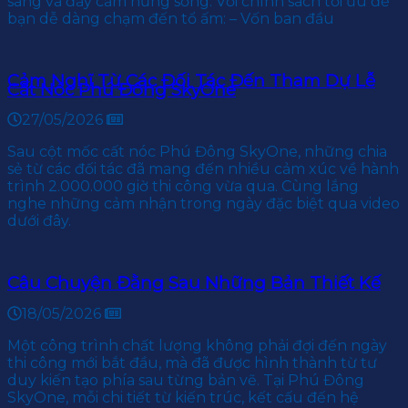
sáng và đầy cảm hứng sống. Với chính sách tối ưu để
bạn dễ dàng chạm đến tổ ấm: – Vốn ban đầu
Cảm Nghĩ Từ Các Đối Tác Đến Tham Dự Lễ
Cất Nóc Phú Đông SkyOne
27/05/2026
Sau cột mốc cất nóc Phú Đông SkyOne, những chia
sẻ từ các đối tác đã mang đến nhiều cảm xúc về hành
trình 2.000.000 giờ thi công vừa qua. Cùng lắng
nghe những cảm nhận trong ngày đặc biệt qua video
dưới đây.
Câu Chuyện Đằng Sau Những Bản Thiết Kế
18/05/2026
Một công trình chất lượng không phải đợi đến ngày
thi công mới bắt đầu, mà đã được hình thành từ tư
duy kiến tạo phía sau từng bản vẽ. Tại Phú Đông
SkyOne, mỗi chi tiết từ kiến trúc, kết cấu đến hệ