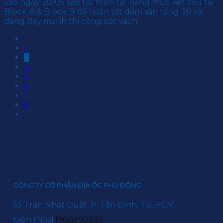
vào ngày 20/05 sắp tới. Hiện tại, hạng mục kết cấu tại
Block A & Block B đã hoàn tất dầm sàn tầng 30 và
đang đẩy mạnh thi công cột vách
1
2
3
4
5
…
9
CÔNG TY CỔ PHẦN ĐỊA ỐC PHÚ ĐÔNG
55 Trần Nhật Duật, P. Tân Định, Tp. HCM
Điện thoại:
1900292939