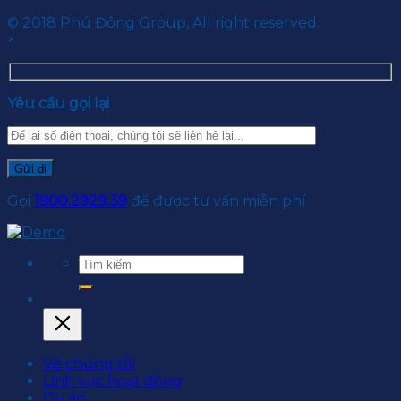
© 2018 Phú Đông Group, All right reserved.
×
Yêu cầu gọi lại
Gọi
1900.2929.39
để được tư vấn miễn phí
Về chúng tôi
Lĩnh vực hoạt động
Dự án