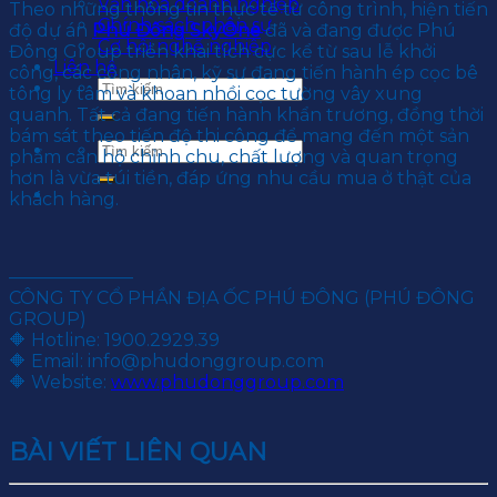
Văn hoá doanh nghiệp
Theo những thông tin thực tế từ công trình, hiện tiến
Chính sách nhân sự
độ dự án
Phú Đông SkyOne
đã và đang được Phú
Cơ hội nghề nghiệp
Đông Group triển khai tích cực kể từ sau lễ khởi
Liên hệ
công, các công nhân, kỹ sư đang tiến hành ép cọc bê
tông ly tâm và khoan nhồi cọc tường vây xung
quanh. Tất cả đang tiến hành khẩn trương, đồng thời
bám sát theo tiến độ thi công để mang đến một sản
phẩm căn hộ chỉnh chu, chất lượng và quan trọng
hơn là vừa túi tiền, đáp ứng nhu cầu mua ở thật của
khách hàng.
———————
CÔNG TY CỔ PHẦN ĐỊA ỐC PHÚ ĐÔNG (PHÚ ĐÔNG
GROUP)
🔶 Hotline: 1900.2929.39
🔶 Email: info@phudonggroup.com
🔶 Website:
www.phudonggroup.com
BÀI VIẾT LIÊN QUAN