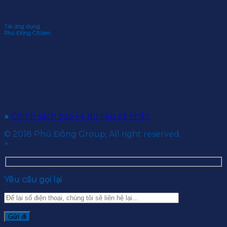
Tải ứng dụng
Phú Đông Citizen
●
Chính sách bảo vệ dữ liệu cá nhân
© 2018 Phú Đông Group, All right reserved.
×
Yêu cầu gọi lại