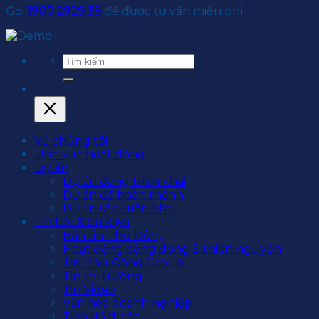
Gọi
1900.2929.39
để được tư vấn miễn phí
Về chúng tôi
Lĩnh vực hoạt động
Dự án
Dự án đang triển khai
Dự án đã hoàn thành
Dự án sắp triển khai
Tin tức & Sự kiện
Bản tin Phú Đông
Hoạt động cộng đồng & thiện nguyện
Tin Phú Đông Group
Tin thị trường
Tin Video
Văn hóa doanh nghiệp
Tiến độ dự án