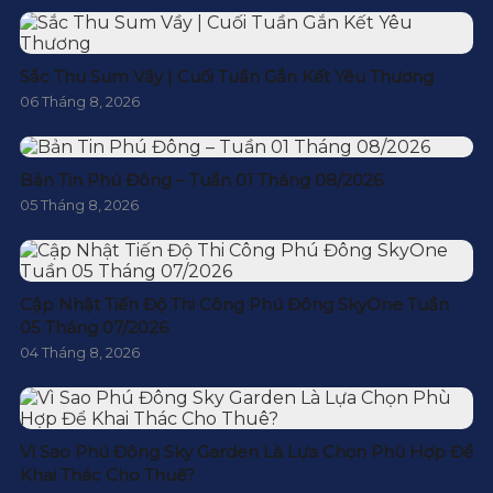
Sắc Thu Sum Vầy | Cuối Tuần Gắn Kết Yêu Thương
06 Tháng 8, 2026
Bản Tin Phú Đông – Tuần 01 Tháng 08/2026
05 Tháng 8, 2026
Cập Nhật Tiến Độ Thi Công Phú Đông SkyOne Tuần
05 Tháng 07/2026
04 Tháng 8, 2026
Vì Sao Phú Đông Sky Garden Là Lựa Chọn Phù Hợp Để
Khai Thác Cho Thuê?