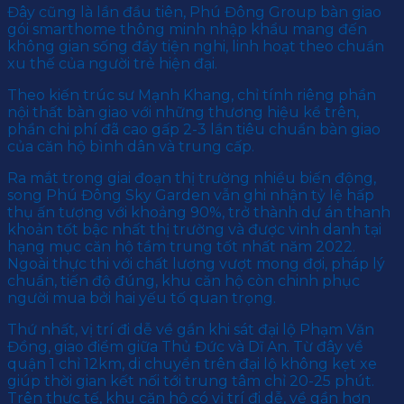
Đây cũng là lần đầu tiên, Phú Đông Group bàn giao
gói smarthome thông minh nhập khẩu mang đến
không gian sống đầy tiện nghi, linh hoạt theo chuẩn
xu thế của người trẻ hiện đại.
Theo kiến trúc sư Mạnh Khang, chỉ tính riêng phần
nội thất bàn giao với những thương hiệu kể trên,
phần chi phí đã cao gấp 2-3 lần tiêu chuẩn bàn giao
của căn hộ bình dân và trung cấp.
Ra mắt trong giai đoạn thị trường nhiều biến động,
song Phú Đông Sky Garden vẫn ghi nhận tỷ lệ hấp
thụ ấn tượng với khoảng 90%, trở thành dự án thanh
khoản tốt bậc nhất thị trường và được vinh danh tại
hạng mục căn hộ tầm trung tốt nhất năm 2022.
Ngoài thực thi với chất lượng vượt mong đợi, pháp lý
chuẩn, tiến độ đúng, khu căn hộ còn chinh phục
người mua bởi hai yếu tố quan trọng.
Thứ nhất, vị trí đi dễ về gần khi sát đại lộ Phạm Văn
Đồng, giao điểm giữa Thủ Đức và Dĩ An. Từ đây về
quận 1 chỉ 12km, di chuyển trên đại lộ không kẹt xe
giúp thời gian kết nối tới trung tâm chỉ 20-25 phút.
Trên thực tế, khu căn hộ có vị trí đi dễ, về gần hơn