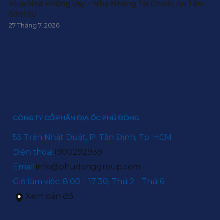
Mua Nhà Không Vay – Nhẹ Nhàng Tài Chính, An Tâm
Sở Hữu
27 Tháng 7, 2026
CÔNG TY CỔ PHẦN ĐỊA ỐC PHÚ ĐÔNG
55 Trần Nhật Duật, P. Tân Định, Tp. HCM
Điện thoại:
1900292939
Email:
info@phudonggroup.com
Giờ làm việc: 8:00 – 17:30, Thứ 2 - Thứ 6
Xem bản đồ