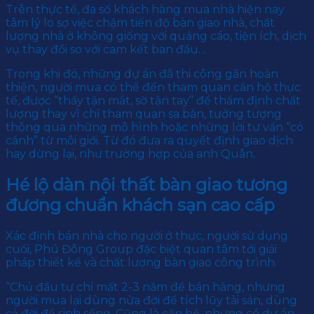
Trên thực tế, đa số khách hàng mua nhà hiện nay
tâm lý lo sợ việc chậm tiến độ bàn giao nhà, chất
lượng nhà ở không giống với quảng cáo, tiện ích, dịch
vụ thay đổi so với cam kết ban đầu…
Trong khi đó, những dự án đã thi công gần hoàn
thiện, người mua có thể đến tham quan căn hộ thực
tế, được “thấy tận mắt, sờ tận tay” để thẩm định chất
lượng thay vì chỉ tham quan sa bàn, tưởng tượng
thông qua những mô hình hoặc những lời tư vấn “có
cánh” từ môi giới. Từ đó đưa ra quyết định giao dịch
hay dừng lại, như trường hợp của anh Quân.
Hé lộ dàn nội thất bàn giao tương
đương chuẩn khách sạn cao cấp
Xác định bán nhà cho người ở thực, người sử dụng
cuối, Phú Đông Group đặc biệt quan tâm tới giải
pháp thiết kế và chất lượng bàn giao công trình.
“Chủ đầu tư chỉ mất 2-3 năm để bán hàng, nhưng
người mua lại dùng nửa đời để tích lũy tài sản, dùng
cả đời để sinh sống. Cũng là căn hộ, nhưng có dự án