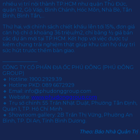
nhiều vị trí nội thành TP.HCM như quận Thủ Đức,
quận 12, Gò Vấp, Bình Chánh, Hóc Môn, Nhà Bè, Tân
Bình, Bình Tân,…
Thứ hai, với chính sách chiết khấu lên tới 15%, đơn giá
căn hộ chỉ ở khoảng 36 triệu/m2, chỉ bằng ½ giá bán
các dự án mới tại TP.HCM. Kết hợp với việc được tự
kiểm chứng trải nghiệm thật giúp khu căn hộ duy trì
sức hút trước thềm bàn giao.
———————
CÔNG TY CỔ PHẦN ĐỊA ỐC PHÚ ĐÔNG (PHÚ ĐÔNG
GROUP)
🔸 Hotline: 1900.2929.39
🔸 Hotline PKD: 089 6672929
🔸 Email: info@phudonggroup.com
🔸 Website:
www.phudonggroup.com
🔸 Trụ sở chính: 55 Trần Nhật Duật, Phường Tân Định,
Quận 1, TP. Hồ Chí Minh
🔸 Showroom gallery: 2B Trần Thị Vững, Phường An
Bình, TP. Dĩ An, Tỉnh Bình Dương.
Theo: Báo Nhà Quản Trị