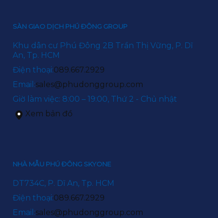
SÀN GIAO DỊCH PHÚ ĐÔNG GROUP
Khu dân cư Phú Đông 2B Trần Thị Vững, P. Dĩ
An, Tp. HCM
Điện thoại:
089.667.2929
Email:
sales@phudonggroup.com
Giờ làm việc: 8:00 – 19:00, Thứ 2 - Chủ nhật
Xem bản đồ
NHÀ MẪU PHÚ ĐÔNG SKYONE
DT734C, P. Dĩ An, Tp. HCM
Điện thoại:
089.667.2929
Email:
sales@phudonggroup.com