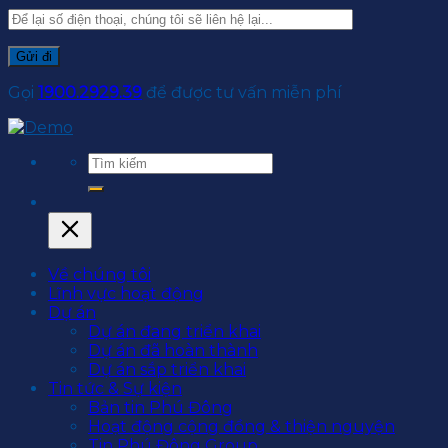
Gọi
1900.2929.39
để được tư vấn miễn phí
Về chúng tôi
Lĩnh vực hoạt động
Dự án
Dự án đang triển khai
Dự án đã hoàn thành
Dự án sắp triển khai
Tin tức & Sự kiện
Bản tin Phú Đông
Hoạt động cộng đồng & thiện nguyện
Tin Phú Đông Group