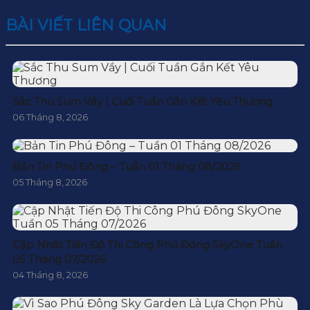
BÀI VIẾT LIÊN QUAN
Sắc Thu Sum Vầy | Cuối Tuần Gắn Kết Yêu Thương
06 Tháng 8, 2026
Bản Tin Phú Đông – Tuần 01 Tháng 08/2026
05 Tháng 8, 2026
Cập Nhật Tiến Độ Thi Công Phú Đông SkyOne Tuần
05 Tháng 07/2026
04 Tháng 8, 2026