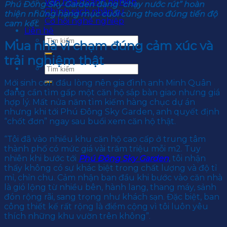
Văn hoá doanh nghiệp
Phú Đông Sky Garden đang “chạy nước rút” hoàn
Chính sách nhân sự
thiện những hạng mục cuối cùng theo đúng tiến độ
Cơ hội nghề nghiệp
cam kết.
Liên hệ
Mua nhà vì chạm đúng cảm xúc và
trải nghiệm thật
Mới sinh con đầu lòng nên gia đình anh Minh Quân
đang cần tìm gấp một căn hộ sắp bàn giao nhưng giá
hợp lý. Mất nửa năm tìm kiếm hàng chục dự án
nhưng khi tới Phú Đông Sky Garden, anh quyết định
“chốt đơn” ngay sau buổi xem căn hộ thật.
“Tôi đã vào nhiều khu căn hộ cao cấp ở trung tâm
thành phố có mức giá vài trăm triệu mỗi m2. Tuy
nhiên khi bước tới
Phú Đông Sky Garden
, tôi nhận
thấy không có sự khác biệt trong chất lượng và độ tỉ
mỉ, chỉn chu. Cảm nhận ban đầu khi bước vào căn nhà
là gió lộng từ nhiều bên, hành lang, thang máy, sảnh
đón rộng rãi, sang trọng như khách sạn. Đặc biệt, ban
công thiết kế rất rộng là điểm cộng vì tôi luôn yêu
thích những khu vườn trên không”.