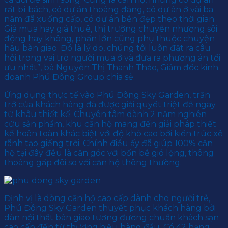
rất bí bách, có dự án thoáng đãng, có dự án ở vài ba
năm đã xuống cấp, có dự án bền đẹp theo thời gian.
Giá mua hay giá thuê, thị trường chuyển nhượng sôi
động hay không, phần lớn cũng phụ thuộc chuyện
hậu bàn giao. Đó là lý do, chúng tôi luôn đặt ra câu
hỏi trong vai trò người mua ở và đưa ra phương án tối
ưu nhất”, bà Nguyễn Thị Thanh Thảo, Giám đốc kinh
doanh Phú Đông Group chia sẻ.
Ứng dụng thực tế vào Phú Đông Sky Garden, trăn
trở của khách hàng đã được giải quyết triệt để ngay
từ khâu thiết kế. Chuyên tâm dành 2 năm nghiên
cứu sản phẩm, khu căn hộ mang đến giải pháp thiết
kế hoàn toàn khác biệt với độ khó cao bởi kiến trúc xẻ
rãnh tạo giếng trời. Chính điều ấy đã giúp 100% căn
hộ tại đây đều là căn góc với bốn bề gió lộng, thông
thoáng gấp đôi so với căn hộ thông thường.
Định vị là dòng căn hộ cao cấp dành cho người trẻ,
Phú Đông Sky Garden thuyết phục khách hàng bởi
dàn nội thất bàn giao tương đương chuẩn khách sạn
cao cấp đến từ thương hiệu hàng đầu. Có 42 hạng