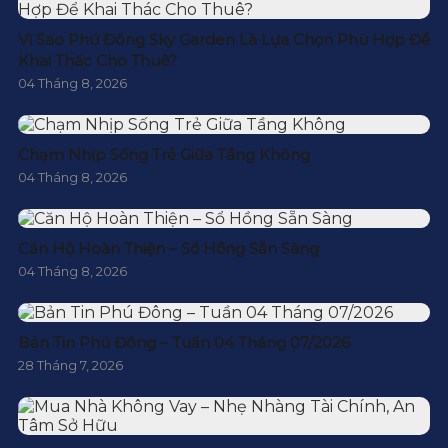
Vì Sao Phú Đông Sky Garden Là Lựa Chọn Phù Hợp Để
Khai Thác Cho Thuê?
04 Tháng 8, 2026
Chạm Nhịp Sống Trẻ Giữa Tầng Không
04 Tháng 8, 2026
Căn Hộ Hoàn Thiện – Sổ Hồng Sẵn Sàng
04 Tháng 8, 2026
Bản Tin Phú Đông – Tuần 04 Tháng 07/2026
28 Tháng 7, 2026