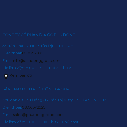
CÔNG TY CỔ PHẦN ĐỊA ỐC PHÚ ĐÔNG
55 Trần Nhật Duật, P. Tân Định, Tp. HCM
Điện thoại:
1900292939
Email:
info@phudonggroup.com
Giờ làm việc: 8:00 – 17:30, Thứ 2 - Thứ 6
Xem bản đồ
SÀN GIAO DỊCH PHÚ ĐÔNG GROUP
Khu dân cư Phú Đông 2B Trần Thị Vững, P. Dĩ An, Tp. HCM
Điện thoại:
089.667.2929
Email:
sales@phudonggroup.com
Giờ làm việc: 8:00 – 19:00, Thứ 2 - Chủ nhật