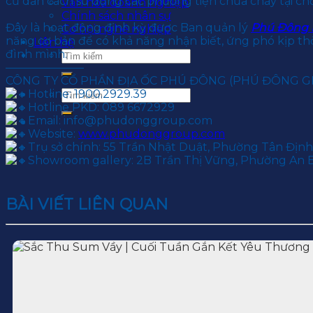
cư dân cách sử dụng các phương tiện chữa cháy tại chỗ,
Văn hoá doanh nghiệp
Chính sách nhân sự
Đây là hoạt động định kỳ được Ban quản lý
Phú Đông 
Cơ hội nghề nghiệp
năng cơ bản để có khả năng nhận biết, ứng phó kịp thời
Liên hệ
đình mình.
———————
CÔNG TY CỔ PHẦN ĐỊA ỐC PHÚ ĐÔNG (PHÚ ĐÔNG 
Hotline: 1900.2929.39
Hotline PKD: 089 6672929
Email: info@phudonggroup.com
Website:
www.phudonggroup.com
Trụ sở chính: 55 Trần Nhật Duật, Phường Tân Định,
Showroom gallery: 2B Trần Thị Vững, Phường An B
BÀI VIẾT LIÊN QUAN