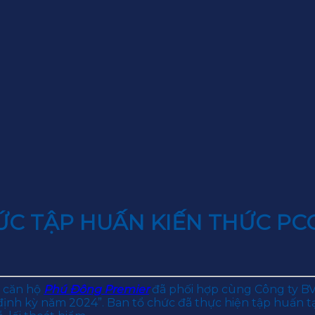
C TẬP HUẤN KIẾN THỨC PCC
u căn hộ
Phú Đông Premier
đã phối hợp cùng Công ty BV
ịnh kỳ năm 2024”. Ban tổ chức đã thực hiện tập huấn t