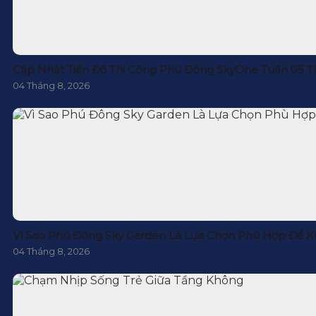
Cập Nhật Tiến Độ Thi Công Phú Đông SkyOne Tuần 05 T
04 Tháng 8, 2026
Vì Sao Phú Đông Sky Garden Là Lựa Chọn Phù Hợp Để K
04 Tháng 8, 2026