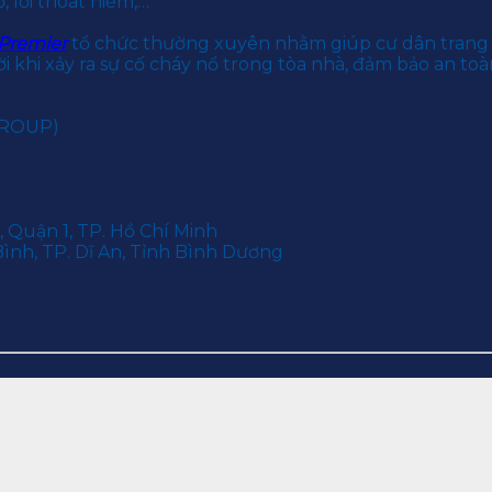
 lối thoát hiểm,…
Premier
tổ chức thường xuyên nhằm giúp cư dân trang b
 khi xảy ra sự cố cháy nổ trong tòa nhà, đảm bảo an toà
GROUP)
 Quận 1, TP. Hồ Chí Minh
ình, TP. Dĩ An, Tỉnh Bình Dương