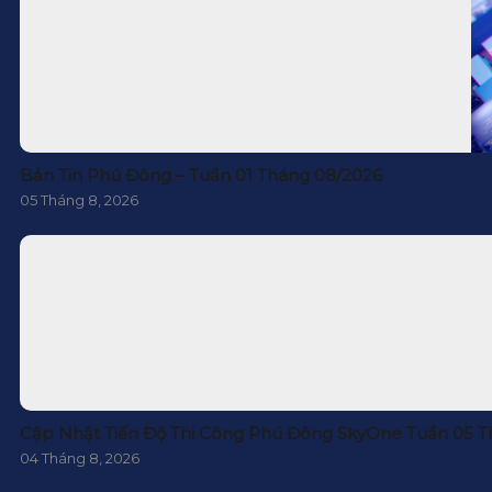
Bản Tin Phú Đông – Tuần 01 Tháng 08/2026
05 Tháng 8, 2026
Cập Nhật Tiến Độ Thi Công Phú Đông SkyOne Tuần 05 T
04 Tháng 8, 2026