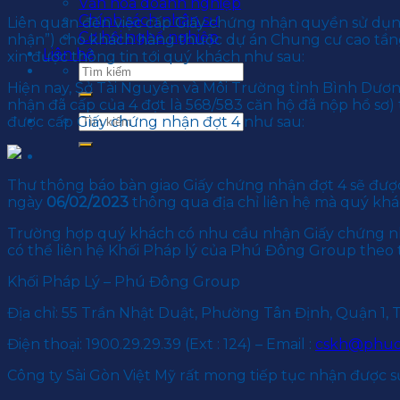
Văn hoá doanh nghiệp
Chính sách nhân sự
Liên quan đến việc cấp Giấy chứng nhận quyền sử dụng đ
Cơ hội nghề nghiệp
nhận”) cho khách hàng thuộc dự án Chung cư cao tầng
Liên hệ
xin được thông tin tới quý khách như sau:
Hiện nay, Sở Tài Nguyên và Môi Trường tỉnh Bình Dươn
nhận đã cấp của 4 đợt là 568/583 căn hộ đã nộp hồ sơ
được cấp Giấy chứng nhận đợt 4 như sau:
Thư thông báo bàn giao Giấy chứng nhận đợt 4 sẽ được
ngày
06/02/2023
thông qua địa chỉ liên hệ mà quý khá
Trường hợp quý khách có nhu cầu nhận Giấy chứng nh
có thể liên hệ Khối Pháp lý của Phú Đông Group theo 
Khối Pháp Lý – Phú Đông Group
Địa chỉ: 55 Trần Nhật Duật, Phường Tân Định, Quận 1,
Điện thoại: 1900.29.29.39 (Ext : 124) – Email :
cskh@phud
Công ty Sài Gòn Việt Mỹ rất mong tiếp tục nhận được sự