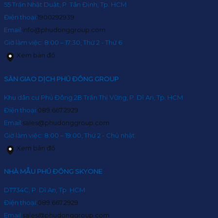
55 Trần Nhật Duật, P. Tân Định, Tp. HCM
Điện thoại:
1900292939
Email:
info@phudonggroup.com
Giờ làm việc: 8:00 – 17:30, Thứ 2 - Thứ 6
Xem bản đồ
SÀN GIAO DỊCH PHÚ ĐÔNG GROUP
Khu dân cư Phú Đông 2B Trần Thị Vững, P. Dĩ An, Tp. HCM
Điện thoại:
089.667.2929
Email:
sales@phudonggroup.com
Giờ làm việc: 8:00 – 19:00, Thứ 2 - Chủ nhật
Xem bản đồ
NHÀ MẪU PHÚ ĐÔNG SKYONE
DT734C, P. Dĩ An, Tp. HCM
Điện thoại:
089.667.2929
Email:
sales@phudonggroup.com