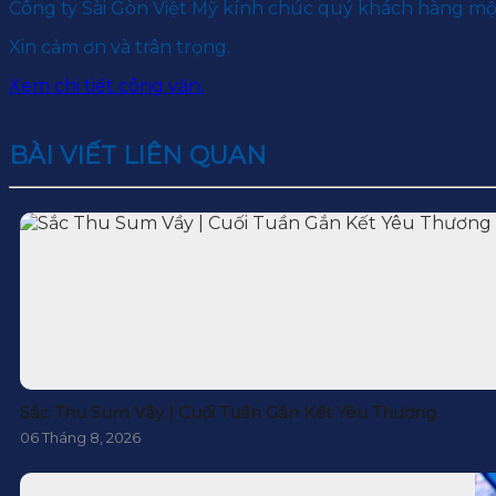
Công ty Sài Gòn Việt Mỹ kính chúc quý khách hàng m
Xin cảm ơn và trân trọng.
Xem chi tiết công văn.
BÀI VIẾT LIÊN QUAN
Sắc Thu Sum Vầy | Cuối Tuần Gắn Kết Yêu Thương
06 Tháng 8, 2026