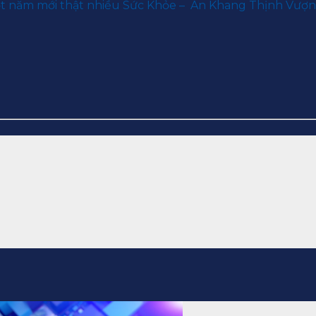
ột năm mới thật nhiều Sức Khỏe – An Khang Thịnh Vượn