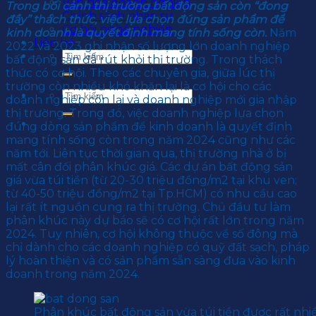
Văn hoá doanh nghiệp
Trong bối cảnh thị trường bất động sản còn “đong
Chính sách nhân sự
đầy” thách thức, việc lựa chọn đúng sản phẩm để
Cơ hội nghề nghiệp
kinh doanh là quyết định mang tính sống còn.
Năm
Liên hệ
2022 và 2023 ghi nhận số lượng lớn doanh nghiệp
bất động sản đã rút khỏi thị trường. Trong thách
thức có cơ hội. Theo các chuyên gia, giữa lúc thị
trường còn nhiều khó khăn lại là cơ hội cho các
doanh nghiệp còn lại và doanh nghiệp mới gia nhập
thị trường. Trong đó, việc doanh nghiệp lựa chọn
đúng dòng sản phẩm để kinh doanh là quyết định
mang tính sống còn trong năm 2024 cũng như các
năm tới. Liên tục thời gian qua, thị trường nhà ở bị
mất cân đối phân khúc giá. Các dự án bất động sản
giá vừa túi tiền (từ 20-30 triệu đồng/m2 tại khu ven;
từ 40-50 triệu đồng/m2 tại Tp.HCM) có nhu cầu cao
lại rất ít nguồn cung ra thị trường. Chủ đầu tư làm
phân khúc này dự báo sẽ có cơ hội rất lớn trong năm
2024. Tuy nhiên, cơ hội không thuộc về số đông mà
chỉ dành cho các doanh nghiệp có quỹ đất sạch, pháp
lý hoàn thiện và có sản phẩm sẵn sàng đưa vào kinh
doanh trong năm 2024.
Phân khúc bất động sản vừa túi tiền được rất n