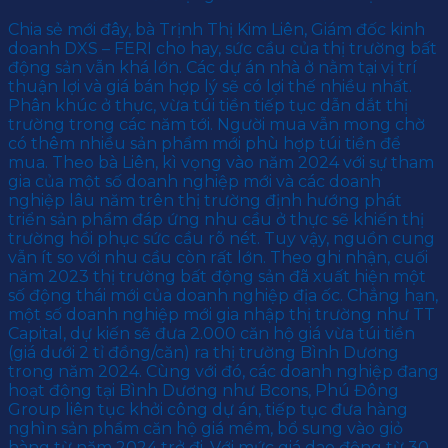
Chia sẻ mới đây, bà Trịnh Thị Kim Liên, Giám đốc kinh
doanh DXS – FERI cho hay, sức cầu của thị trường bất
động sản vẫn khá lớn. Các dự án nhà ở nằm tại vị trí
thuận lợi và giá bán hợp lý sẽ có lợi thế nhiều nhất.
Phân khúc ở thực, vừa túi tiền tiếp tục dẫn dắt thị
trường trong các năm tới. Người mua vẫn mong chờ
có thêm nhiều sản phẩm mới phù hợp túi tiền để
mua. Theo bà Liên, kì vọng vào năm 2024 với sự tham
gia của một số doanh nghiệp mới và các doanh
nghiệp lâu năm trên thị trường định hướng phát
triển sản phẩm đáp ứng nhu cầu ở thực sẽ khiến thị
trường hồi phục sức cầu rõ nét. Tuy vậy, nguồn cung
vẫn ít so với nhu cầu còn rất lớn. Theo ghi nhận, cuối
năm 2023 thị trường bất động sản đã xuất hiện một
số động thái mới của doanh nghiệp địa ốc. Chẳng hạn,
một số doanh nghiệp mới gia nhập thị trường như TT
Capital, dự kiến sẽ đưa 2.000 căn hộ giá vừa túi tiền
(giá dưới 2 tỉ đồng/căn) ra thị trường Bình Dương
trong năm 2024. Cùng với đó, các doanh nghiệp đang
hoạt động tại Bình Dương như Bcons, Phú Đông
Group liên tục khởi công dự án, tiếp tục đưa hàng
nghìn sản phẩm căn hộ giá mềm, bổ sung vào giỏ
hàng từ năm 2024 trở đi. Với mức giá dao động từ 30-