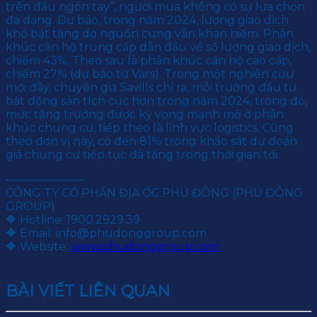
trên đầu ngón tay”, người mua không có sự lựa chọn
đa dạng. Dự báo, trong năm 2024, lượng giao dịch
khó bật tăng do nguồn cung vẫn khan hiếm. Phân
khúc căn hộ trung cấp dẫn đầu về số lượng giao dịch,
chiếm 43%. Theo sau là phân khúc căn hộ cao cấp,
chiếm 27% (dự báo từ Vars). Trong một nghiên cứu
mới đây, chuyên gia Savills chỉ ra, môi trường đầu tư
bất động sản tích cực hơn trong năm 2024, trong đó,
mức tăng trưởng được kỳ vọng mạnh mẽ ở phân
khúc chung cư, tiếp theo là lĩnh vực logistics. Cũng
theo đơn vị này, có đến 81% trong khảo sát dự đoán
giá chung cư tiếp tục đà tăng trong thời gian tới.
———————
CÔNG TY CỔ PHẦN ĐỊA ỐC PHÚ ĐÔNG (PHÚ ĐÔNG
GROUP)
🔶 Hotline: 1900.2929.39
🔶 Email: info@phudonggroup.com
🔶 Website:
www.phudonggroup.com
BÀI VIẾT LIÊN QUAN