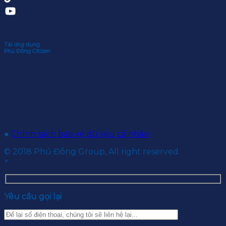
Tải ứng dụng
Phú Đông Citizen
●
Chính sách bảo vệ dữ liệu cá nhân
© 2018 Phú Đông Group, All right reserved.
×
Yêu cầu gọi lại