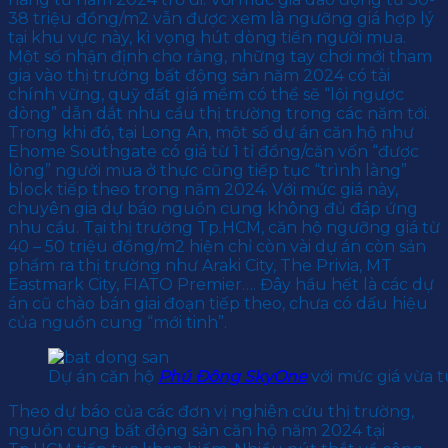
38 triệu đồng/m2 vẫn được xem là ngưỡng giá hợp lý
tại khu vực này, kì vọng hút dòng tiền người mua.
Một số nhận định cho rằng, những tay chơi mới tham
gia vào thị trường bất động sản năm 2024 có tài
chính vững, quỹ đất giá mềm có thể sẽ “lội ngược
dòng” dẫn dắt nhu cầu thị trường trong các năm tới.
Trong khi đó, tại Long An, một số dự án căn hộ như
Ehome Southgate có giá từ 1 tỉ đồng/căn vốn “được
lòng” người mua ở thực cũng tiếp tục “trình làng”
block tiếp theo trong năm 2024. Với mức giá này,
chuyên gia dự báo nguồn cung không đủ đáp ứng
nhu cầu. Tại thị trường Tp.HCM, căn hộ ngưỡng giá từ
40 – 50 triệu đồng/m2 hiện chỉ còn vài dự án còn sản
phẩm ra thị trường như Araki City, The Privia, MT
Eastmark City, FIATO Premier…. Đây hầu hết là các dự
án cũ chào bán giai đoạn tiếp theo, chưa có dấu hiệu
của nguồn cung “mới tinh”.
Dự án căn hộ
Phú Đông SkyOne
với mức giá vừa tú
Theo dự báo của các đơn vị nghiên cứu thị trường,
nguồn cung bất động sản căn hộ năm 2024 tại