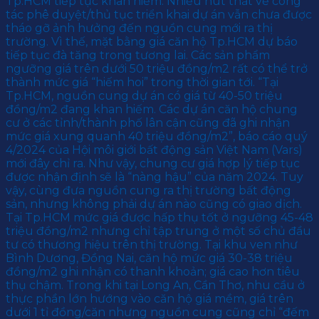
Tp.HCM tiếp tục khan hiếm. Nhiều nút thắt về công
tác phê duyệt/thủ tục triển khai dự án vẫn chưa được
tháo gỡ ảnh hưởng đến nguồn cung mới ra thị
trường. Vì thế, mặt bằng giá căn hộ Tp.HCM dự báo
tiếp tục đà tăng trong tương lai. Các sản phẩm
ngưỡng giá trên dưới 50 triệu đồng/m2 rất có thể trở
thành mức giá “hiếm hoi” trong thời gian tới. “Tại
Tp.HCM, nguồn cung dự án có giá từ 40-50 triệu
đồng/m2 đang khan hiếm. Các dự án căn hộ chung
cư ở các tỉnh/thành phố lân cận cũng đã ghi nhận
mức giá xung quanh 40 triệu đồng/m2”, báo cáo quý
4/2024 của Hội môi giới bất động sản Việt Nam (Vars)
mới đây chỉ ra. Như vậy, chung cư giá hợp lý tiếp tục
được nhận định sẽ là “nàng hậu” của năm 2024. Tuy
vậy, cùng đưa nguồn cung ra thị trường bất động
sản, nhưng không phải dự án nào cũng có giao dịch.
Tại Tp.HCM mức giá được hấp thụ tốt ở ngưỡng 45-48
triệu đồng/m2 nhưng chỉ tập trung ở một số chủ đầu
tư có thương hiệu trên thị trường. Tại khu ven như
Bình Dương, Đồng Nai, căn hộ mức giá 30-38 triệu
đồng/m2 ghi nhận có thanh khoản; giá cao hơn tiêu
thụ chậm. Trong khi tại Long An, Cần Thơ, nhu cầu ở
thực phần lớn hướng vào căn hộ giá mềm, giá trên
dưới 1 tỉ đồng/căn nhưng nguồn cung cũng chỉ “đếm