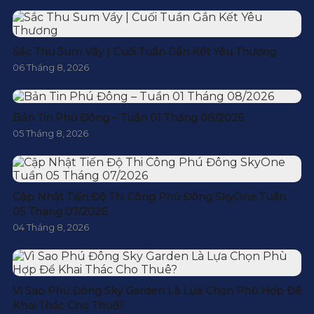
Sắc Thu Sum Vầy | Cuối Tuần Gắn Kết Yêu Thương
06 Tháng 8, 2026
Bản Tin Phú Đông – Tuần 01 Tháng 08/2026
05 Tháng 8, 2026
Cập Nhật Tiến Độ Thi Công Phú Đông SkyOne Tuần
05 Tháng 07/2026
04 Tháng 8, 2026
Vì Sao Phú Đông Sky Garden Là Lựa Chọn Phù Hợp Để
Khai Thác Cho Thuê?