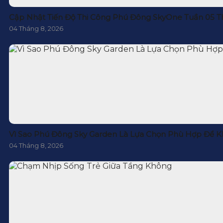
Cập Nhật Tiến Độ Thi Công Phú Đông SkyOne Tuần 05 T
04 Tháng 8, 2026
Vì Sao Phú Đông Sky Garden Là Lựa Chọn Phù Hợp Để K
04 Tháng 8, 2026