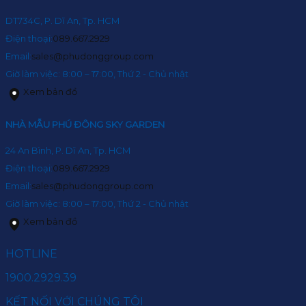
DT734C, P. Dĩ An, Tp. HCM
Điện thoại:
089.667.2929
Email:
sales@phudonggroup.com
Giờ làm việc: 8:00 – 17:00, Thứ 2 - Chủ nhật
Xem bản đồ
NHÀ MẪU PHÚ ĐÔNG SKY GARDEN
24 An Bình, P. Dĩ An, Tp. HCM
Điện thoại:
089.667.2929
Email:
sales@phudonggroup.com
Giờ làm việc: 8:00 – 17:00, Thứ 2 - Chủ nhật
Xem bản đồ
HOTLINE
1900.2929.39
KẾT NỐI VỚI CHÚNG TÔI