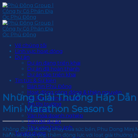
Skip
to
content
Về chúng tôi
Lĩnh vực hoạt động
Dự án
Dự án đang triển khai
Dự án đã hoàn thành
Dự án sắp triển khai
Tin tức & Sự kiện
Bản tin Phú Đông
Hoạt động cộng đồng & thiện nguyện
Những Giải Thưởng Hấp Dẫn 
Tin Phú Đông Group
Tin thị trường
Mini Marathon Season 6
Tin Video
Văn hóa doanh nghiệp
Tiến độ dự án
Thư viện hình ảnh
Không chỉ là đường chạy của sức bền, Phu Dong Mini M
Tuyển dụng
hành sẽ được tiếp thêm động lực với loạt giải thưởng h