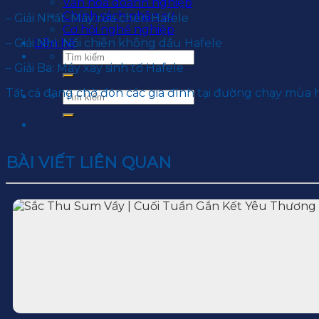
Văn hoá doanh nghiệp
Chính sách nhân sự
– Giải Nhất: Máy rửa chén Hafele
Cơ hội nghề nghiệp
Liên hệ
– Giải Nhì: Nồi chiên không dầu Hafele
– Giải Ba: Máy xay sinh tố Hafele
Tất cả đang chờ đón các gia đình tại đường chạy mùa 
BÀI VIẾT LIÊN QUAN