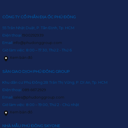
CÔNG TY CỔ PHẦN ĐỊA ỐC PHÚ ĐÔNG
55 Trần Nhật Duật, P. Tân Định, Tp. HCM
Điện thoại:
1900292939
Email:
info@phudonggroup.com
Giờ làm việc: 8:00 – 17:30, Thứ 2 - Thứ 6
Xem bản đồ
SÀN GIAO DỊCH PHÚ ĐÔNG GROUP
Khu dân cư Phú Đông 2B Trần Thị Vững, P. Dĩ An, Tp. HCM
Điện thoại:
089.667.2929
Email:
sales@phudonggroup.com
Giờ làm việc: 8:00 – 19:00, Thứ 2 - Chủ nhật
Xem bản đồ
NHÀ MẪU PHÚ ĐÔNG SKYONE