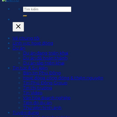
Về chúng tôi
Lĩnh vực hoạt động
Dự án
Dự án đang triển khai
Dự án đã hoàn thành
Dự án sắp triển khai
Tin tức & Sự kiện
Bản tin Phú Đông
Hoạt động cộng đồng & thiện nguyện
Tin Phú Đông Group
Tin thị trường
Tin Video
Văn hóa doanh nghiệp
Tiến độ dự án
Thư viện hình ảnh
Tuyển dụng