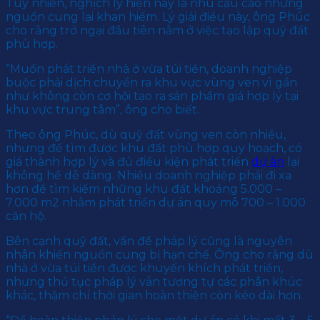
Tuy nhiên, nghịch lý hiện nay là nhu cầu cao nhưng
nguồn cung lại khan hiếm. Lý giải điều này, ông Phúc
cho rằng trở ngại đầu tiên nằm ở việc tạo lập quỹ đất
phù hợp.
“Muốn phát triển nhà ở vừa túi tiền, doanh nghiệp
buộc phải dịch chuyển ra khu vực vùng ven vì gần
như không còn cơ hội tạo ra sản phẩm giá hợp lý tại
khu vực trung tâm”, ông cho biết.
Theo ông Phúc, dù quỹ đất vùng ven còn nhiều,
nhưng để tìm được khu đất phù hợp quy hoạch, có
giá thành hợp lý và đủ điều kiện phát triển
dự án
lại
không hề dễ dàng. Nhiều doanh nghiệp phải đi xa
hơn để tìm kiếm những khu đất khoảng 5.000 –
7.000 m2 nhằm phát triển dự án quy mô 700 – 1.000
căn hộ.
Bên cạnh quỹ đất, vấn đề pháp lý cũng là nguyên
nhân khiến nguồn cung bị hạn chế. Ông cho rằng dù
nhà ở vừa túi tiền được khuyến khích phát triển,
nhưng thủ tục pháp lý vẫn tương tự các phân khúc
khác, thậm chí thời gian hoàn thiện còn kéo dài hơn.