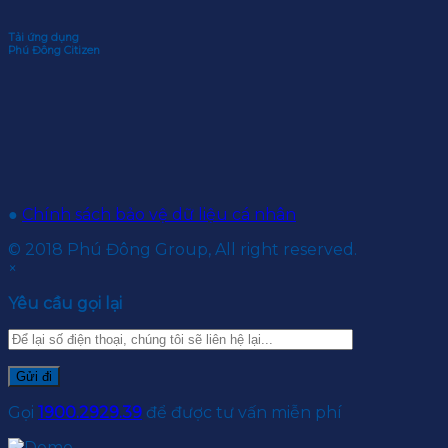
Tải ứng dụng
Phú Đông Citizen
●
Chính sách bảo vệ dữ liệu cá nhân
© 2018 Phú Đông Group, All right reserved.
×
Yêu cầu gọi lại
Gọi
1900.2929.39
để được tư vấn miễn phí