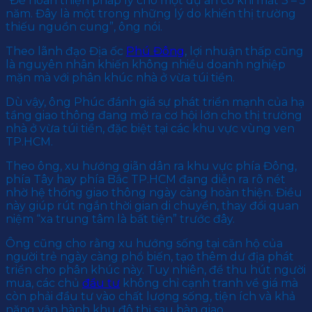
“Để hoàn thiện pháp lý cho một dự án có khi mất 3 – 5
năm. Đây là một trong những lý do khiến thị trường
thiếu nguồn cung”, ông nói.
Theo lãnh đạo Địa ốc
Phú Đông
, lợi nhuận thấp cũng
là nguyên nhân khiến không nhiều doanh nghiệp
mặn mà với phân khúc nhà ở vừa túi tiền.
Dù vậy, ông Phúc đánh giá sự phát triển mạnh của hạ
tầng giao thông đang mở ra cơ hội lớn cho thị trường
nhà ở vừa túi tiền, đặc biệt tại các khu vực vùng ven
TP.HCM.
Theo ông, xu hướng giãn dân ra khu vực phía Đông,
phía Tây hay phía Bắc TP.HCM đang diễn ra rõ nét
nhờ hệ thống giao thông ngày càng hoàn thiện. Điều
này giúp rút ngắn thời gian di chuyển, thay đổi quan
niệm “xa trung tâm là bất tiện” trước đây.
Ông cũng cho rằng xu hướng sống tại căn hộ của
người trẻ ngày càng phổ biến, tạo thêm dư địa phát
triển cho phân khúc này. Tuy nhiên, để thu hút người
mua, các chủ
đầu tư
không chỉ cạnh tranh về giá mà
còn phải đầu tư vào chất lượng sống, tiện ích và khả
năng vận hành khu đô thị sau bàn giao.