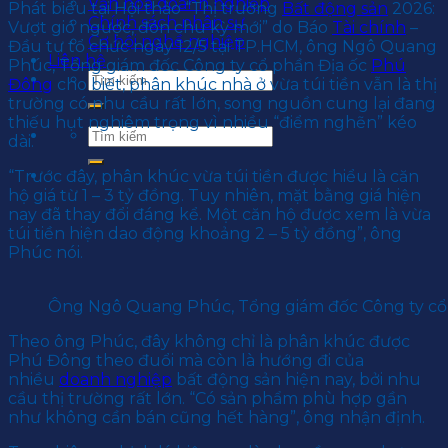
Văn hoá doanh nghiệp
Phát biểu tại Hội thảo “Thị trường
Bất động sản
2026:
Chính sách nhân sự
Vượt gió ngược, đón chu kỳ mới” do Báo
Tài chính
–
Cơ hội nghề nghiệp
Đầu tư tổ chức ngày 12/5 tại TP.HCM, ông Ngô Quang
Liên hệ
Phúc, Tổng giám đốc Công ty cổ phần Địa ốc
Phú
Đông
cho biết, phân khúc nhà ở vừa túi tiền vẫn là thị
trường có nhu cầu rất lớn, song nguồn cung lại đang
thiếu hụt nghiêm trọng vì nhiều “điểm nghẽn” kéo
dài.
“Trước đây, phân khúc vừa túi tiền được hiểu là căn
hộ giá từ 1 – 3 tỷ đồng. Tuy nhiên, mặt bằng giá hiện
nay đã thay đổi đáng kể. Một căn hộ được xem là vừa
túi tiền hiện dao động khoảng 2 – 5 tỷ đồng”, ông
Phúc nói.
Ông Ngô Quang Phúc, Tổng giám đốc Công ty cổ
Theo ông Phúc, đây không chỉ là phân khúc được
Phú Đông theo đuổi mà còn là hướng đi của
nhiều
doanh nghiệp
bất động sản hiện nay, bởi nhu
cầu thị trường rất lớn. “Có sản phẩm phù hợp gần
như không cần bán cũng hết hàng”, ông nhận định.