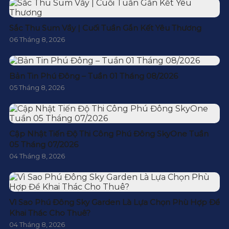
Sắc Thu Sum Vầy | Cuối Tuần Gắn Kết Yêu Thương
06 Tháng 8, 2026
Bản Tin Phú Đông – Tuần 01 Tháng 08/2026
05 Tháng 8, 2026
Cập Nhật Tiến Độ Thi Công Phú Đông SkyOne Tuần
05 Tháng 07/2026
04 Tháng 8, 2026
Vì Sao Phú Đông Sky Garden Là Lựa Chọn Phù Hợp Để
Khai Thác Cho Thuê?
04 Tháng 8, 2026