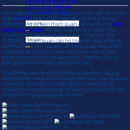
Văn hoá doanh nghiệp
Chính sách nhân sự
Cơ hội nghề nghiệp
Hôm nay tiếp tục là một ngày cuối tuần sôi nổi và tràn
Liên hệ
đầy niềm vui nữa tại Sàn giao dịch của Phú Đông
Group trong sự kiện tham quan căn hộ thực tế
Phú
Đông Sky Garden
. Với các hoạt động ý nghĩa như
chương trình workshop làm bánh “VỊ NGỌT YÊU
THƯƠNG”, tham quan căn hộ thực tế công trình dự
án Phú Đông SKy Garden và “vòng quay may mắn”,
chúng ta đã có thêm nhiều kiến thức mới về làm
bánh, cũng như những giây phút ý nghĩa, tươi vui
bên gia đình và những người thân yêu.
Phú Đông cảm ơn sự tin tưởng và ủng hộ của Quý
khách hàng trong các chương trình vừa qua, hy vọng
trong các chương trình sắp tới, Quý khách sẽ có
nhiều hơn nữa những trải nghiệm cuối tuần thật thú
vị và bổ ích cùng với gia đình mình.