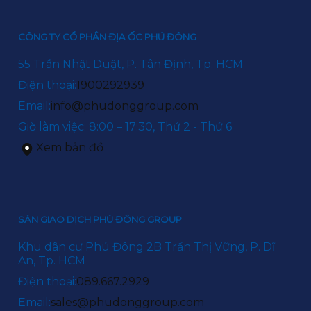
CÔNG TY CỔ PHẦN ĐỊA ỐC PHÚ ĐÔNG
55 Trần Nhật Duật, P. Tân Định, Tp. HCM
Điện thoại:
1900292939
Email:
info@phudonggroup.com
Giờ làm việc: 8:00 – 17:30, Thứ 2 - Thứ 6
Xem bản đồ
SÀN GIAO DỊCH PHÚ ĐÔNG GROUP
Khu dân cư Phú Đông 2B Trần Thị Vững, P. Dĩ
An, Tp. HCM
Điện thoại:
089.667.2929
Email:
sales@phudonggroup.com