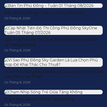
Bản Tin Phú Đông – Tuần 01 Tháng 08/2026
05 Tháng 8, 2026
Cập Nhật Tiến Độ Thi Công Phú Đông SkyOne Tuần
05 Tháng 07/2026
04 Tháng 8, 2026
Vì Sao Phú Đông Sky Garden Là Lựa Chọn Phù Hợp Để
Khai Thác Cho Thuê?
04 Tháng 8, 2026
Chạm Nhịp Sống Trẻ Giữa Tầng Không
04 Tháng 8, 2026