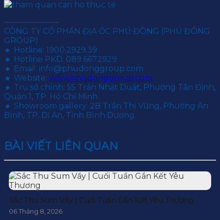
———————
CÔNG TY CỔ PHẦN ĐỊA ỐC PHÚ ĐÔNG (PHÚ ĐÔNG
GROUP)
🔸 Hotline: 1900.2929.39
🔸 Hotline PKD: 089 6672929
🔸 Email: info@phudonggroup.com
🔸 Website:
www.phudonggroup.com
🔸 Trụ sở chính: 55 Trần Nhật Duật, Phường Tân Định,
Quận 1, TP. Hồ Chí Minh
🔸 Showroom gallery: 2B Trần Thị Vững, Phường An
Bình, TP. Dĩ An, Tỉnh Bình Dương.
BÀI VIẾT LIÊN QUAN
Sắc Thu Sum Vầy | Cuối Tuần Gắn Kết Yêu Thương
06 Tháng 8, 2026