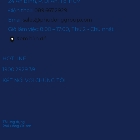
24 An Bình, P. Dĩ An, Tp. HCM
Điện thoại:
089.667.2929
Email:
sales@phudonggroup.com
Giờ làm việc: 8:00 – 17:00, Thứ 2 - Chủ nhật
Xem bản đồ
HOTLINE
1900.2929.39
KẾT NỐI VỚI CHÚNG TÔI
Tải ứng dụng
Phú Đông Citizen