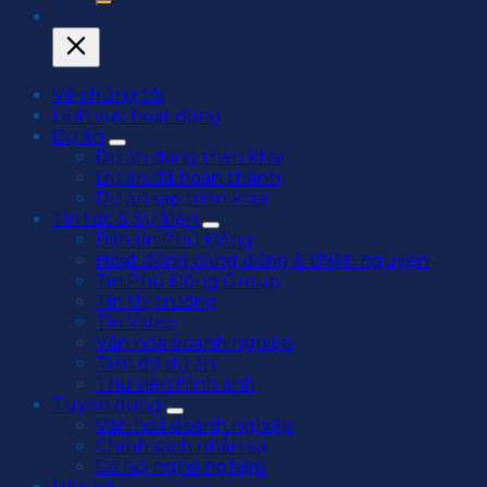
Về chúng tôi
Lĩnh vực hoạt động
Dự án
Dự án đang triển khai
Dự án đã hoàn thành
Dự án sắp triển khai
Tin tức & Sự kiện
Bản tin Phú Đông
Hoạt động cộng đồng & thiện nguyện
Tin Phú Đông Group
Tin thị trường
Tin Video
Văn hóa doanh nghiệp
Tiến độ dự án
Thư viện hình ảnh
Tuyển dụng
Văn hoá doanh nghiệp
Chính sách nhân sự
Cơ hội nghề nghiệp