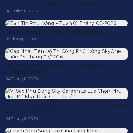
Sắc Thu Sum Vầy | Cuối Tuần Gắn Kết Yêu Thương
06 Tháng 8, 2026
Bản Tin Phú Đông – Tuần 01 Tháng 08/2026
05 Tháng 8, 2026
Cập Nhật Tiến Độ Thi Công Phú Đông SkyOne Tuần
05 Tháng 07/2026
04 Tháng 8, 2026
Vì Sao Phú Đông Sky Garden Là Lựa Chọn Phù Hợp Để
Khai Thác Cho Thuê?
04 Tháng 8, 2026