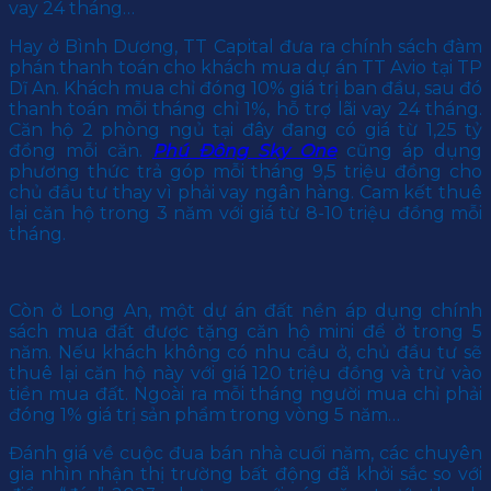
vay 24 tháng…
Hay ở Bình Dương, TT Capital đưa ra chính sách đàm
phán thanh toán cho khách mua dự án TT Avio tại TP
Dĩ An. Khách mua chỉ đóng 10% giá trị ban đầu, sau đó
thanh toán mỗi tháng chỉ 1%, hỗ trợ lãi vay 24 tháng.
Căn hộ 2 phòng ngủ tại đây đang có giá từ 1,25 tỷ
đồng mỗi căn.
Phú Đông Sky One
cũng áp dụng
phương thức trả góp mỗi tháng 9,5 triệu đồng cho
chủ đầu tư thay vì phải vay ngân hàng. Cam kết thuê
lại căn hộ trong 3 năm với giá từ 8-10 triệu đồng mỗi
tháng.
Còn ở Long An, một dự án đất nền áp dụng chính
sách mua đất được tặng căn hộ mini để ở trong 5
năm. Nếu khách không có nhu cầu ở, chủ đầu tư sẽ
thuê lại căn hộ này với giá 120 triệu đồng và trừ vào
tiền mua đất. Ngoài ra mỗi tháng người mua chỉ phải
đóng 1% giá trị sản phẩm trong vòng 5 năm…
Đánh giá về cuộc đua bán nhà cuối năm, các chuyên
gia nhìn nhận thị trường bất động đã khởi sắc so với