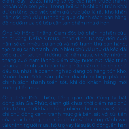
điểm “đáy” 2023, nhưng so với các năm trước thanh
khoản vẫn còn yếu. Trong bối cảnh chi phí triển khai
dự án tăng cao, việc giảm giá trực tiếp là rất khó khăn
nên các chủ đầu tư thông qua chính sách bán hàng
để người mua dễ tiếp cận sản phẩm nhà ở hơn.
Ông Võ Hồng Thắng, Giám đốc bộ phận nghiên cứu
thị trường DKRA Group, nhận định từ nay đến cuối
năm sẽ có nhiều dự án cũ và mới tranh thủ bán hàng,
tạo ra sự cạnh tranh lớn. Nhiều chủ đầu tư đã kéo dài
việc quan sát thị trường cả năm qua, vì vậy những
tháng cuối năm là thời điểm chạy nước rút. Việc triển
khai các chính sách bán hàng hấp dẫn có lợi cho chủ
đầu tư, nhất là doanh nghiệp đang có hàng tồn kho.
Muốn bán được sản phẩm doanh nghiệp phải có
chính sách thanh toán tốt, khi đó khách hàng mới
xuống tiền mua.
Ông Trần Đức Thiện, Tổng giám đốc Công ty bất
động sản Gia Phúc, đánh giá chưa thời điểm nào chủ
đầu tư nghĩ tới khách hàng nhiều như lúc này. Không
chỉ chủ động cạnh tranh mức giá bán, sát với túi tiền
của khách hàng hơn, các chính sách cũng đánh vào
tài chính người mua, hỗ trợ vay lãi suất 0 đồng, ân hạn