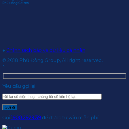
Phú Đông Citizen
●
Chính sách bảo vệ dữ liệu cá nhân
© 2018 Phú Đông Group, All right reserved.
×
Yêu cầu gọi lại
Gọi
1900.2929.39
để được tư vấn miễn phí