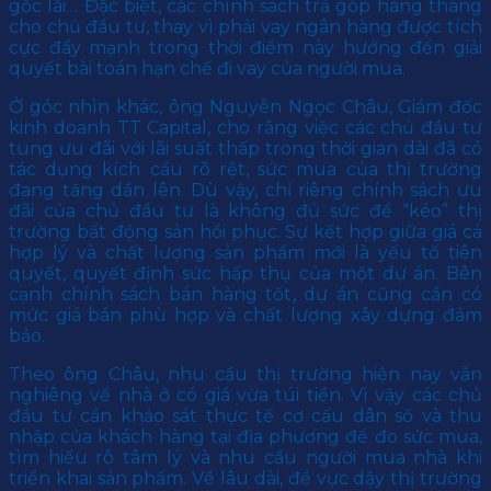
gốc lãi… Đặc biệt, các chính sách trả góp hàng tháng
cho chủ đầu tư, thay vì phải vay ngân hàng được tích
cực đẩy mạnh trong thời điểm này hướng đến giải
quyết bài toán hạn chế đi vay của người mua.
Ở góc nhìn khác, ông Nguyễn Ngọc Châu, Giám đốc
kinh doanh TT Capital, cho rằng việc các chủ đầu tư
tung ưu đãi với lãi suất thấp trong thời gian dài đã có
tác dụng kích cầu rõ rệt, sức mua của thị trường
đang tăng dần lên. Dù vậy, chỉ riêng chính sách ưu
đãi của chủ đầu tư là không đủ sức để “kéo” thị
trường bất động sản hồi phục. Sự kết hợp giữa giá cả
hợp lý và chất lượng sản phẩm mới là yếu tố tiên
quyết, quyết định sức hấp thụ của một dự án. Bên
cạnh chính sách bán hàng tốt, dự án cũng cần có
mức giá bán phù hợp và chất lượng xây dựng đảm
bảo.
Theo ông Châu, nhu cầu thị trường hiện nay vẫn
nghiêng về nhà ở có giá vừa túi tiền. Vì vậy các chủ
đầu tư cần khảo sát thực tế cơ cấu dân số và thu
nhập của khách hàng tại địa phương để đo sức mua,
tìm hiểu rõ tâm lý và nhu cầu người mua nhà khi
triển khai sản phẩm. Về lâu dài, để vực dậy thị trường