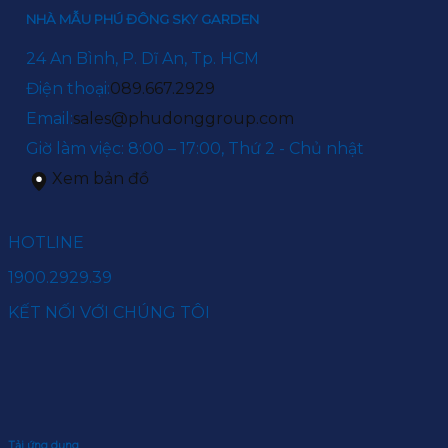
NHÀ MẪU PHÚ ĐÔNG SKY GARDEN
24 An Bình, P. Dĩ An, Tp. HCM
Điện thoại:
089.667.2929
Email:
sales@phudonggroup.com
Giờ làm việc: 8:00 – 17:00, Thứ 2 - Chủ nhật
Xem bản đồ
HOTLINE
1900.2929.39
KẾT NỐI VỚI CHÚNG TÔI
Tải ứng dụng