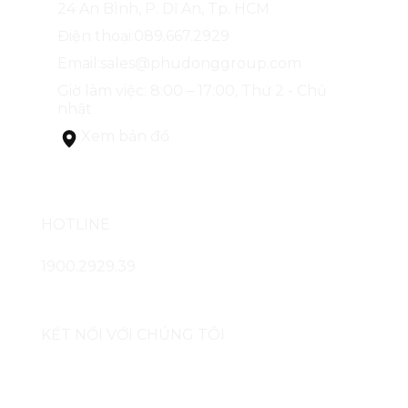
24 An Bình, P. Dĩ An, Tp. HCM
Điện thoại:
089.667.2929
Email:
sales@phudonggroup.com
Giờ làm việc: 8:00 – 17:00, Thứ 2 - Chủ
nhật
Xem bản đồ
HOTLINE
1900.2929.39
KẾT NỐI VỚI CHÚNG TÔI