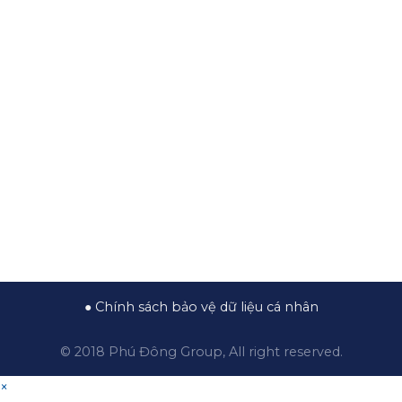
TẢI ỨNG DỤNG
PHÚ ĐÔNG CITIZEN
●
Chính sách bảo vệ dữ liệu cá nhân
© 2018 Phú Đông Group, All right reserved.
×