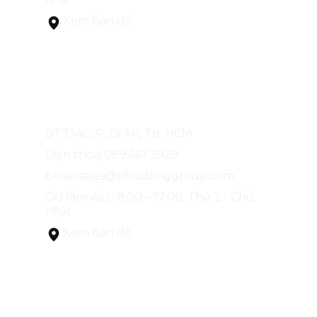
Xem bản đồ
NHÀ MẪU PHÚ ĐÔNG SKYONE
DT734C, P. Dĩ An, Tp. HCM
Điện thoại:
089.667.2929
Email:
sales@phudonggroup.com
Giờ làm việc: 8:00 – 17:00, Thứ 2 - Chủ
nhật
Xem bản đồ
NHÀ MẪU PHÚ ĐÔNG SKY GARDEN