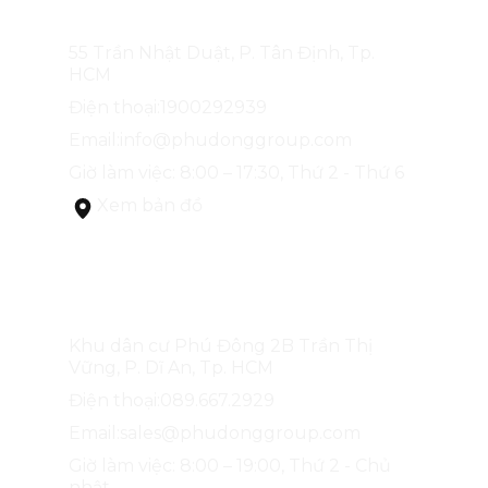
CÔNG TY CỔ PHẦN ĐỊA ỐC PHÚ ĐÔNG
55 Trần Nhật Duật, P. Tân Định, Tp.
HCM
Điện thoại:
1900292939
Email:
info@phudonggroup.com
Giờ làm việc: 8:00 – 17:30, Thứ 2 - Thứ 6
Xem bản đồ
SÀN GIAO DỊCH PHÚ ĐÔNG GROUP
Khu dân cư Phú Đông 2B Trần Thị
Vững, P. Dĩ An, Tp. HCM
Điện thoại:
089.667.2929
Email:
sales@phudonggroup.com
Giờ làm việc: 8:00 – 19:00, Thứ 2 - Chủ
nhật