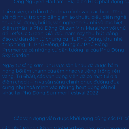
Ông Nguyễn Hải Lâm – Đại diện BTC phát động sự
Tại sự kiện, cư dân được hoà mình vào các hoạt động
sôi nổi như: trò chơi dân gian, ảo thuật, biểu diễn nghệ
thuật sôi động, bơi lội, văn nghệ thiếu nhi và đặc biệt
điểm nhấn là Phú Đông Citizen Mini Marathon với chủ
đề Let’s Go Green. Giải đấu năm nay thu hút đông
đảo cư dân đến từ chung cư HL Phú Đông, khu nhà
thấp tầng HL Phú Đông, chung cư Phú Đông
Premier và cả những cư dân tương lai của Phú Đông
Sky Garden.
Ngay từ sáng sớm, khu vực sân khấu đã được hâm
nóng bởi âm thanh của âm nhạc và tiếng trống rền
vang. Từ 6h30, các vận động viên đã có mặt tại địa
điểm check – in và sẵn sàng chinh phục đường đua
cũng như hoà mình vào những hoạt động sôi nổi
khác tại Phú Đông Summer Festival 2022.
Các vận động viên được khởi động cùng các PT của
Giải Phú Đông Citizen Mini Marthon năm nay bao gồm