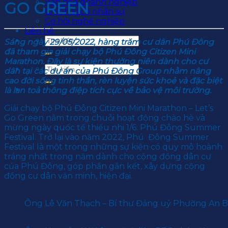
Văn hoá doanh nghiệp
GO GREEN
Chính sách nhân sự
Cơ hội nghề nghiệp
Liên hệ
Sáng ngày 29/05/2022, hàng trăm cư dân Phú Đông
đã tham gia giải chạy bộ Phú Đông Citizen Mini
Marathon. Đây là sự kiện thường niên dành cho cư
dân tại các dự án của Phú Đông Group nhằm nâng
cao đời sống tinh thần, rèn luyện sức khoẻ và đặc biệt
là lan toả thông điệp tích cực về bảo vệ môi trường.
Giải chạy bộ Phú Đông Citizen Mini Marathon – Let’s
Go Green nằm trong chuỗi hoạt động chào hè và
mừng ngày quốc tế thiếu nhi 1/6: Phú Đông Summer
Festival. Trở lại vào năm 2022, Phú Đông Summer
Festival là một trong những sự kiện có quy mô hoành
tráng nhất trong năm dành cho cộng đồng dân cư
của Phú Đông, góp phần gắn kết, xây dựng cộng
đồng cư dân văn minh, hiện đại.
Ông Lê Văn Thạch – Bí thư Đảng uỷ Phường An Bìn