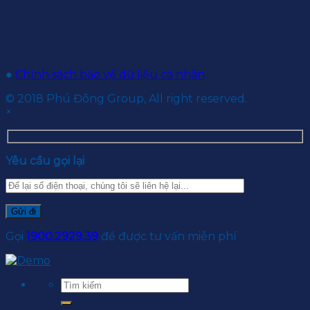
●
Chính sách bảo vệ dữ liệu cá nhân
© 2018 Phú Đông Group, All right reserved.
×
Yêu cầu gọi lại
Gọi
1900.2929.39
để được tư vấn miễn phí