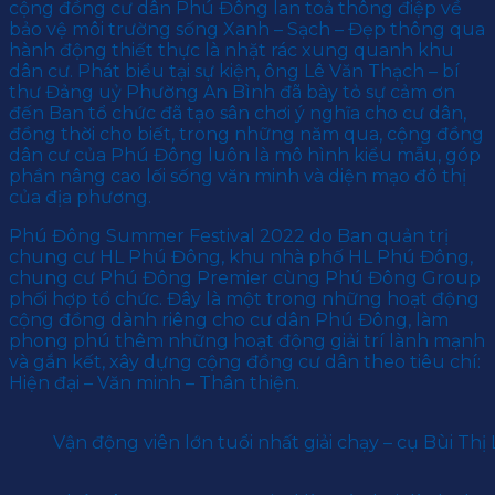
cộng đồng cư dân Phú Đông lan toả thông điệp về
bảo vệ môi trường sống Xanh – Sạch – Đẹp thông qua
hành động thiết thực là nhặt rác xung quanh khu
dân cư. Phát biểu tại sự kiện, ông Lê Văn Thạch – bí
thư Đảng uỷ Phường An Bình đã bày tỏ sự cảm ơn
đến Ban tổ chức đã tạo sân chơi ý nghĩa cho cư dân,
đồng thời cho biết, trong những năm qua, cộng đồng
dân cư của Phú Đông luôn là mô hình kiểu mẫu, góp
phần nâng cao lối sống văn minh và diện mạo đô thị
của địa phương.
Phú Đông Summer Festival 2022 do Ban quản trị
chung cư HL Phú Đông, khu nhà phố HL Phú Đông,
chung cư Phú Đông Premier cùng Phú Đông Group
phối hợp tổ chức. Đây là một trong những hoạt động
cộng đồng dành riêng cho cư dân Phú Đông, làm
phong phú thêm những hoạt động giải trí lành mạnh
và gắn kết, xây dựng cộng đồng cư dân theo tiêu chí:
Hiện đại – Văn minh – Thân thiện.
Vận động viên lớn tuổi nhất giải chạy – cụ Bùi T