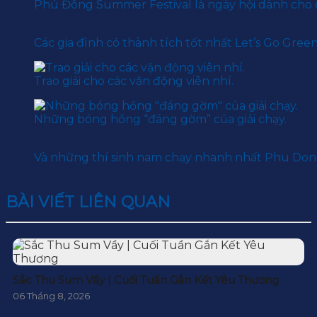
Phú Đông Summer Festival là ngày hội dành cho c
Các gia đình có thành tích tốt nhất Let’s Go Green
Trao giải cho các vận động viên nhí.
Những bóng hồng “đáng gờm” của giải chạy.
Và những thí sinh nam chạy nhanh nhất Phu Dong
BÀI VIẾT LIÊN QUAN
Sắc Thu Sum Vầy | Cuối Tuần Gắn Kết Yêu Thương
06 Tháng 8, 2026