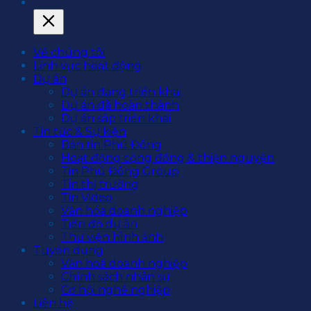
Về chúng tôi
Lĩnh vực hoạt động
Dự án
Dự án đang triển khai
Dự án đã hoàn thành
Dự án sắp triển khai
Tin tức & Sự kiện
Bản tin Phú Đông
Hoạt động cộng đồng & thiện nguyện
Tin Phú Đông Group
Tin thị trường
Tin Video
Văn hóa doanh nghiệp
Tiến độ dự án
Thư viện hình ảnh
Tuyển dụng
Văn hoá doanh nghiệp
Chính sách nhân sự
Cơ hội nghề nghiệp
Liên hệ