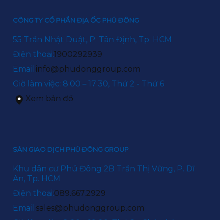
CÔNG TY CỔ PHẦN ĐỊA ỐC PHÚ ĐÔNG
55 Trần Nhật Duật, P. Tân Định, Tp. HCM
Điện thoại:
1900292939
Email:
info@phudonggroup.com
Giờ làm việc: 8:00 – 17:30, Thứ 2 - Thứ 6
Xem bản đồ
SÀN GIAO DỊCH PHÚ ĐÔNG GROUP
Khu dân cư Phú Đông 2B Trần Thị Vững, P. Dĩ
An, Tp. HCM
Điện thoại:
089.667.2929
Email:
sales@phudonggroup.com