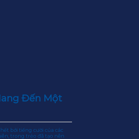
Mang Đến Một
hết bởi tiếng cười của các
ên, trong trẻo đã tạo nên