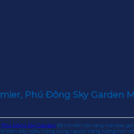
mier, Phú Đông Sky Garden 
H
Phú Đông Sky Garden
đã trở nên rộn ràng hơn bao giờ 
thể hiện đầy ngẫu hứng cùng nguồn năng lượng hồn nhi