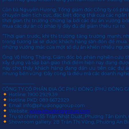
Còn bà Nguyễn Hương, Tổng giám đốc Công ty cổ phần 
chuyển biến tích cực, đặc biệt động thái của các ngân h
thời gian thị trường chững lại bởi các dự án vướng b
mua các dự án có pháp lý đầy đủ để giảm thiểu rủi ro.
“Thời gian trước, khi thị trường tăng trưởng mạnh, 
trong tương lai sẽ được khách hàng săn đón để mua. T
những vướng mắc của một số dự án khiến nhiều người t
Ông Võ Hồng Thắng, Giám đốc bộ phận nghiên cứu th
xây dựng và sắp bàn giao thời điểm hiện nay đang được
này cho thấy khách hàng đang dần ưu tiên các dự án
nhưng bền vững. Đây cũng là điều mà các doanh ngh
———————
CÔNG TY CỔ PHẦN ĐỊA ỐC PHÚ ĐÔNG (PHÚ ĐÔNG 
Hotline: 1900.2929.39
Hotline PKD: 089 6672929
Email: info@phudonggroup.com
Website:
www.phudonggroup.com
Trụ sở chính: 55 Trần Nhật Duật, Phường Tân Định, 
Showroom gallery: 2B Trần Thị Vững, Phường An Bìn