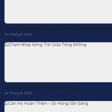
Vì Sao Phú Đông Sky Garden Là Lựa Chọn Phù Hợp Để K
04 Tháng 8, 2026
Chạm Nhịp Sống Trẻ Giữa Tầng Không
04 Tháng 8, 2026