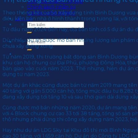
Văn hoá doanh nghiệp
Chính sách nhân sự
Theo thống kê của Sở Xây dựng tỉnh Bình Dương vừa đư
Cơ hội nghề nghiệp
điều kiện bán nhà ở hình thành trong tương lai, với tô
Liên hệ
Từ đầu năm 2024 đến nay, địa bàn tỉnh có 5 dự án đủ đ
Dù nhiều dự án được mở bán nhưng lượng sản phẩm đ
chưa xây dựng xong.
Từ năm 2019, thị trường bất động sản Bình Dương bùn
khu căn hộ chung cư Đại Phú, phường Đông Hòa, thành
bàn giao vào cuối năm 2023. Thế nhưng, hiện dự án c
dựng từ năm 2023.
Một dự án khác cũng được bán từ năm 2019 mang tên Ast
40 tầng với gần 5.000 căn hộ, tổng mức đầu tư 8.282 tỷ
đang xây dựng tới tầng 10 và sau thời gian dài dừng x
Cũng được mở bán những năm 2020, dự án mang tên L
với 4 Block chung cư cao 33 tới 38 tầng, tổng số sản 
thô nhưng phải dừng thi công xây dựng năm 2023, hiện
Hay như dự án LDG Sky tại Khu đô thị mới Bình Nguyê
cao 30 tầng, với 1.659 căn hộ. Dự án do Công ty LDG l