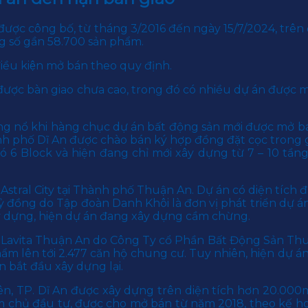
ợc công bố, từ tháng 3/2016 đến ngày 15/7/2024, trên địa 
̉ng số gần 58.700 sản phẩm.
iều kiện mở bán theo quy định.
ược bàn giao chưa cao, trong đó có nhiều dự án được
g nổ khi hàng chục dự án bất động sản mới được mở bá
 phố Dĩ An được chào bán ký hợp đồng đặt cọc trong gi
ó 6 Block và hiện đang chỉ mới xây dựng từ 7 – 10 tần
ral City tại Thành phố Thuận An. Dự án có diện tích đấ
 đồng do Tập đoàn Danh Khôi là đơn vị phát triển dự án.
ây dựng, hiện dự án đang xây dựng cầm chừng.
avita Thuận An do Công Ty cổ Phần Bất Động Sản Thu
phẩm lên tới 2.477 căn hộ chung cư. Tuy nhiên, hiện dự
 bắt đầu xây dựng lại.
n, TP. Dĩ An được xây dựng trên diện tích hơn 20.000
àm chủ đầu tư, được cho mở bán từ năm 2018, theo kế ho