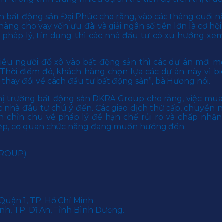
bất động sản Đại Phúc cho rằng, vào các tháng cuối n
àng cho vay vốn ưu đãi và giải ngân số tiền lớn là cơ hộ
ởi pháp lý, tín dụng thì các nhà đầu tư có xu hướng xe
nhiều người đổ xô vào bất động sản thì các dự án mới
hời điểm đó, khách hàng chọn lựa các dự án này vì biên
hay đổi về cách đầu tư bất động sản”, bà Hương nói.
ị trường bất động sản DKRA Group cho rằng, việc mua
 nhà đầu tư chú ý đến. Các giao dịch thứ cấp, chuyển n
 chỉn chu về pháp lý để hạn chế rủi ro và chấp nhận
iệp, cơ quan chức năng đang muốn hướng đến.
GROUP)
Quận 1, TP. Hồ Chí Minh
h, TP. Dĩ An, Tỉnh Bình Dương.