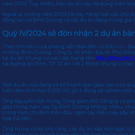
năm 2023. Tuy nhiên, hiện dự án này đã dừng triển kh
Ngoài ra, những năm 2023 tới nay, hàng loạt các chủ 
động sản tại Bình Dương và các dự án đang trong giai 
Quý IV/2024 sẽ đón nhận 2 dự án bà
Theo tìm hiểu của phóng viên Báo điện tử Đầu tư – Baod
trường Bình Dương. Công ty cổ phần Địa ốc Phú Đông
tại dự án chung cư cao cấp mang tên
Phú Đông Sky 
tại đường An Bình, TP. Dĩ An. Với 2 Block chung cư cao
Một dự án nữa đang có kế hoạch bàn giao vào cuối qu
trên diện tích hơn 5.000 m2 gồ 2 dòng sản phẩm một 
Ông Nguyễn Viết Hùng, Tổng giám đốc Công ty cổ phần
giao trong năm nay tại Bình Dương không nhiều, chưa
trong năm chỉ đếm trên đầu ngón tay. Điều này gây k
hợp túi tiền.
Ông Hùng cũng cho rằng, các dự án sắp bàn giao là 
phẩm này giúp khách hàng yên tâm hơn khi “xuống tiền”