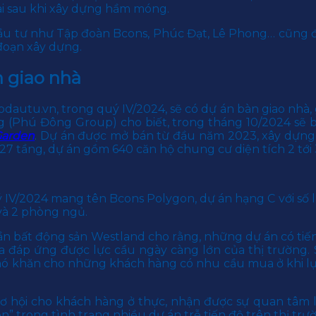
ai sau khi xây dựng hầm móng.
đầu tư như Tập đoàn Bcons, Phúc Đạt, Lê Phong… cũng đ
đoạn xây dựng.
n giao nhà
autu.vn, trong quý IV/2024, sẽ có dự án bàn giao nhà, g
 (Phú Đông Group) cho biết, trong tháng 10/2024 sẽ 
Garden
. Dự án được mở bán từ đầu năm 2023, xây dựng 
 27 tầng, dự án gồm 640 căn hộ chung cư diện tích 2 tớ
ý IV/2024 mang tên Bcons Polygon, dự án hạng C với số
và 2 phòng ngủ.
 bất động sản Westland cho rằng, những dự án có tiến
 đáp ứng được lực cầu ngày càng lớn của thị trường. 
hó khăn cho những khách hàng có nhu cầu mua ở khi lự
cơ hội cho khách hàng ở thực, nhận được sự quan tâm 
 trong tình trạng nhiều dự án trễ tiến độ trên thị trư