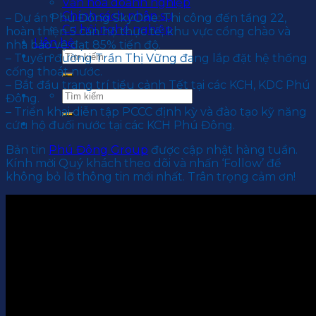
Văn hoá doanh nghiệp
Chính sách nhân sự
– Dự án Phú Đông SkyOne: Thi công đến tầng 22,
Cơ hội nghề nghiệp
hoàn thiện 5 căn hộ thực tế; khu vực cổng chào và
Liên hệ
nhà bảo vệ đạt 85% tiến độ.
– Tuyến đường Trần Thị Vững đang lắp đặt hệ thống
cống thoát nước.
– Bắt đầu trang trí tiểu cảnh Tết tại các KCH, KDC Phú
Đông.
– Triển khai diễn tập PCCC định kỳ và đào tạo kỹ năng
cứu hộ đuối nước tại các KCH Phú Đông.
Bản tin
Phú Đông Group
được cập nhật hàng tuần.
Kính mời Quý khách theo dõi và nhấn ‘Follow’ để
không bỏ lỡ thông tin mới nhất. Trân trọng cảm ơn!