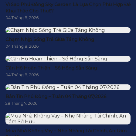
Vì Sao Phú Đông Sky Garden Là Lựa Chọn Phù Hợp Để
Khai Thác Cho Thuê?
04 Tháng 8, 2026
Chạm Nhịp Sống Trẻ Giữa Tầng Không
04 Tháng 8, 2026
Căn Hộ Hoàn Thiện – Sổ Hồng Sẵn Sàng
04 Tháng 8, 2026
Bản Tin Phú Đông – Tuần 04 Tháng 07/2026
28 Tháng 7, 2026
Mua Nhà Không Vay – Nhẹ Nhàng Tài Chính, An Tâm