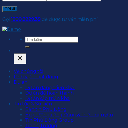
Gọi
1900.2929.39
để được tư vấn miễn phí
Về chúng tôi
Lĩnh vực hoạt động
Dự án
Dự án đang triển khai
Dự án đã hoàn thành
Dự án sắp triển khai
Tin tức & Sự kiện
Bản tin Phú Đông
Hoạt động cộng đồng & thiện nguyện
Tin Phú Đông Group
Tin thị trường