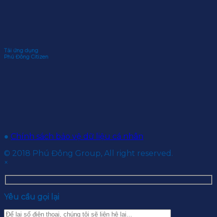
Tải ứng dụng
Phú Đông Citizen
●
Chính sách bảo vệ dữ liệu cá nhân
© 2018 Phú Đông Group, All right reserved.
×
Yêu cầu gọi lại