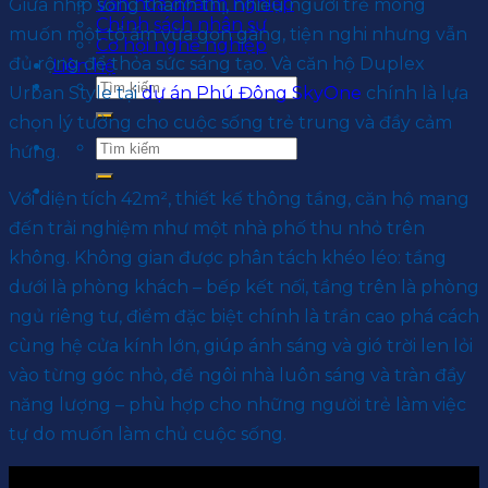
Văn hoá doanh nghiệp
Giữa nhịp sống thành thị, nhiều người trẻ mong
Chính sách nhân sự
muốn một tổ ấm vừa gọn gàng, tiện nghi nhưng vẫn
Cơ hội nghề nghiệp
đủ rộng để thỏa sức sáng tạo. Và căn hộ Duplex
Liên hệ
Urban Style tại
dự án Phú Đông SkyOne
chính là lựa
chọn lý tưởng cho cuộc sống trẻ trung và đầy cảm
hứng.
Với diện tích 42m², thiết kế thông tầng, căn hộ mang
đến trải nghiệm như một nhà phố thu nhỏ trên
không. Không gian được phân tách khéo léo: tầng
dưới là phòng khách – bếp kết nối, tầng trên là phòng
ngủ riêng tư, điểm đặc biệt chính là trần cao phá cách
cùng hệ cửa kính lớn, giúp ánh sáng và gió trời len lỏi
vào từng góc nhỏ, để ngôi nhà luôn sáng và tràn đầy
năng lượng – phù hợp cho những người trẻ làm việc
tự do muốn làm chủ cuộc sống.