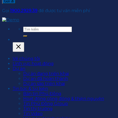
Gọi
1900.2929.39
để được tư vấn miễn phí
Về chúng tôi
Lĩnh vực hoạt động
Dự án
Dự án đang triển khai
Dự án đã hoàn thành
Dự án sắp triển khai
Tin tức & Sự kiện
Bản tin Phú Đông
Hoạt động cộng đồng & thiện nguyện
Tin Phú Đông Group
Tin thị trường
Tin Video