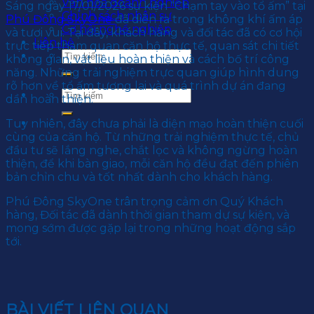
Văn hoá doanh nghiệp
Sáng ngày 17/01/2026 sự kiện “Chạm tay vào tổ ấm” tại
Chính sách nhân sự
Phú Đông SkyOne
đã diễn ra trong không khí ấm áp
Cơ hội nghề nghiệp
và tươi vui. Tại đây, khách hàng và đối tác đã có cơ hội
Liên hệ
trực tiếp tham quan căn hộ thực tế, quan sát chi tiết
không gian, vật liệu hoàn thiện và cách bố trí công
năng. Những trải nghiệm trực quan giúp hình dung
rõ hơn về tổ ấm tương lai và quá trình dự án đang
dần hoàn thiện.
Tuy nhiên, đây chưa phải là diện mạo hoàn thiện cuối
cùng của căn hộ. Từ những trải nghiệm thực tế, chủ
đầu tư sẽ lắng nghe, chắt lọc và không ngừng hoàn
thiện, để khi bàn giao, mỗi căn hộ đều đạt đến phiên
bản chỉn chu và tốt nhất dành cho khách hàng.
Phú Đông SkyOne trân trọng cảm ơn Quý Khách
hàng, Đối tác đã dành thời gian tham dự sự kiện, và
mong sớm được gặp lại trong những hoạt động sắp
tới.
BÀI VIẾT LIÊN QUAN