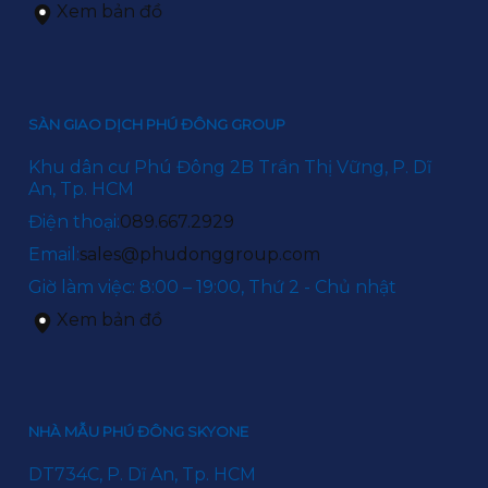
Xem bản đồ
SÀN GIAO DỊCH PHÚ ĐÔNG GROUP
Khu dân cư Phú Đông 2B Trần Thị Vững, P. Dĩ
An, Tp. HCM
Điện thoại:
089.667.2929
Email:
sales@phudonggroup.com
Giờ làm việc: 8:00 – 19:00, Thứ 2 - Chủ nhật
Xem bản đồ
NHÀ MẪU PHÚ ĐÔNG SKYONE
DT734C, P. Dĩ An, Tp. HCM