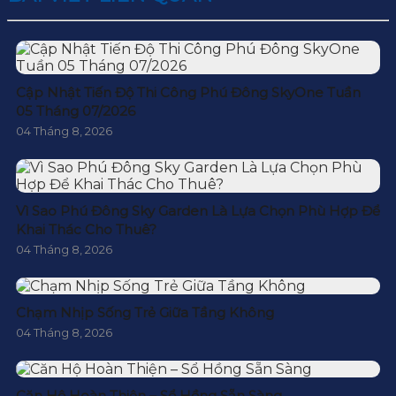
Cập Nhật Tiến Độ Thi Công Phú Đông SkyOne Tuần
05 Tháng 07/2026
04 Tháng 8, 2026
Vì Sao Phú Đông Sky Garden Là Lựa Chọn Phù Hợp Để
Khai Thác Cho Thuê?
04 Tháng 8, 2026
Chạm Nhịp Sống Trẻ Giữa Tầng Không
04 Tháng 8, 2026
Căn Hộ Hoàn Thiện – Sổ Hồng Sẵn Sàng