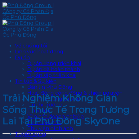
Skip
to
content
Về chúng tôi
Lĩnh vực hoạt động
Dự án
Dự án đang triển khai
Dự án đã hoàn thành
Dự án sắp triển khai
Tin tức & Sự kiện
Bản tin Phú Đông
Hoạt động cộng đồng & thiện nguyện
Trải Nghiệm Không Gian
Tin Phú Đông Group
Tin thị trường
Sống Thực Tế Trong Tương
Tin Video
Văn hóa doanh nghiệp
Lai Tại Phú Đông SkyOne
Tiến độ dự án
Thư viện hình ảnh
Tuyển dụng