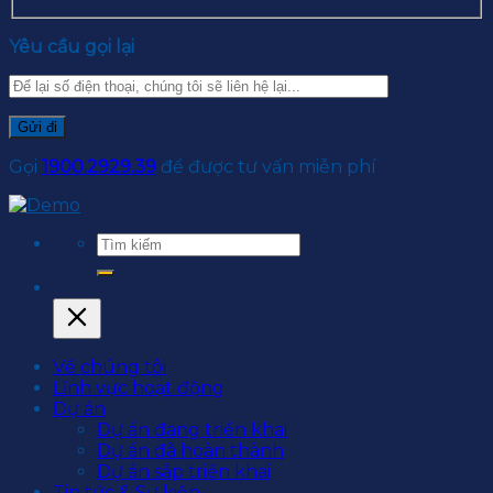
Yêu cầu gọi lại
Gọi
1900.2929.39
để được tư vấn miễn phí
Về chúng tôi
Lĩnh vực hoạt động
Dự án
Dự án đang triển khai
Dự án đã hoàn thành
Dự án sắp triển khai
Tin tức & Sự kiện