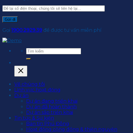
Gọi
1900.2929.39
để được tư vấn miễn phí
Về chúng tôi
Lĩnh vực hoạt động
Dự án
Dự án đang triển khai
Dự án đã hoàn thành
Dự án sắp triển khai
Tin tức & Sự kiện
Bản tin Phú Đông
Hoạt động cộng đồng & thiện nguyện