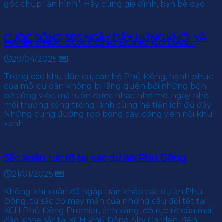
góc chụp “ăn hình”. Hãy cùng gia đình, bạn bè dạo
CUỘC SỐNG 365 NGÀY ĐẦY HỨNG KHỞI VÀ
HẠNH PHÚC CỦA CỘNG ĐỒNG CƯ DÂN...
29/04/2025
Trong các khu dân cư, căn hộ Phú Đông, hạnh phúc
của mỗi cư dân không bị lãng quên bởi những bộn
bề công việc, mà luôn được nhắc nhớ mỗi ngày nhờ
môi trường sống trong lành cùng hệ tiện ích đủ đầy:
Những cung đường rợp bóng cây, công viên nội khu
xanh
Sắc xuân rực rỡ tại các dự án Phú Đông
21/01/2025
Không khí xuân đã ngập tràn khắp các dự án Phú
Đông, từ sắc đỏ may mắn của những câu đối tết tại
KCH Phú Đông Premier, ánh vàng, đỏ rực rỡ của mai
đào khoe sắc tại KCH Phú Đông Sky Garden, đến