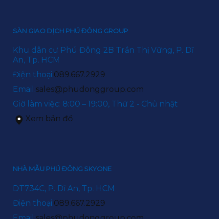
SÀN GIAO DỊCH PHÚ ĐÔNG GROUP
Khu dân cư Phú Đông 2B Trần Thị Vững, P. Dĩ
An, Tp. HCM
Điện thoại:
089.667.2929
Email:
sales@phudonggroup.com
Giờ làm việc: 8:00 – 19:00, Thứ 2 - Chủ nhật
Xem bản đồ
NHÀ MẪU PHÚ ĐÔNG SKYONE
DT734C, P. Dĩ An, Tp. HCM
Điện thoại:
089.667.2929
Email:
sales@phudonggroup.com