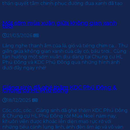
thần quyết tâm chinh phục đường đua xanh đã tạo
Một sớm mùa xuân giữa không gian xanh
tươi
21/03/2026
Lắng nghe thanh âm của lá, gió và tiếng chim ca… Thư
giãn giữa không gian xanh của cây cỏ, bầu trời… Cùng
tận hưởng một sớm xuân dịu dàng tại Chung cư HL
Phú Đông và KDC Phú Đông qua những hình ảnh
dưới đây ngay nhé!
Giáng sinh đã ghé thăm KDC Phú Đông &
Chung cư HL Phú Đông
18/12/2025
Cốc, cốc, cốc… Giáng sinh đã ghé thăm KDC Phú Đông
& Chung cư HL Phú Đông rồi! Mùa Noel năm nay,
khuôn viên được khoác lên diện mạo rực rỡ với
những tiểu cảnh lung linh, ánh đèn ấm áp và vô vàn