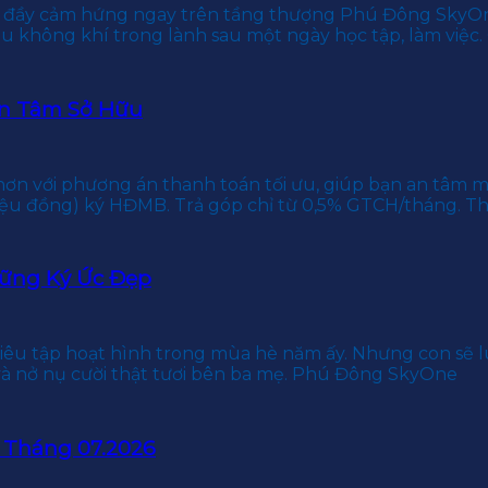
đầy cảm hứng ngay trên tầng thượng Phú Đông SkyOne.
ầu không khí trong lành sau một ngày học tập, làm việ
An Tâm Sở Hữu
ơn với phương án thanh toán tối ưu, giúp bạn an tâm
iệu đồng) ký HĐMB. Trả góp chỉ từ 0,5% GTCH/tháng. 
ững Ký Ức Đẹp
iêu tập hoạt hình trong mùa hè năm ấy. Nhưng con sẽ l
và nở nụ cười thật tươi bên ba mẹ. Phú Đông SkyOne
 Tháng 07.2026