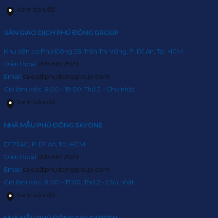
Xem bản đồ
SÀN GIAO DỊCH PHÚ ĐÔNG GROUP
Khu dân cư Phú Đông 2B Trần Thị Vững, P. Dĩ An, Tp. HCM
Điện thoại:
089.667.2929
Email:
sales@phudonggroup.com
Giờ làm việc: 8:00 – 19:00, Thứ 2 - Chủ nhật
Xem bản đồ
NHÀ MẪU PHÚ ĐÔNG SKYONE
DT734C, P. Dĩ An, Tp. HCM
Điện thoại:
089.667.2929
Email:
sales@phudonggroup.com
Giờ làm việc: 8:00 – 17:00, Thứ 2 - Chủ nhật
Xem bản đồ
NHÀ MẪU PHÚ ĐÔNG SKY GARDEN