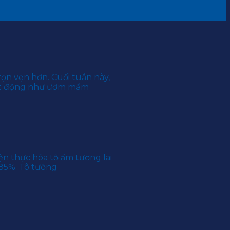
ọn vẹn hơn. Cuối tuần này,
oạt động như ươm mầm
n thực hóa tổ ấm tương lai
 85%. Tô tường