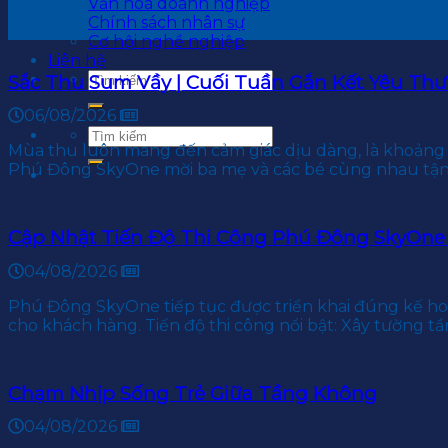
Văn hoá doanh nghiệp
Chính sách nhân sự
Cơ hội nghề nghiệp
Liên hệ
Sắc Thu Sum Vầy | Cuối Tuần Gắn Kết Yêu Th
06/08/2026
Mùa thu luôn mang đến cảm giác dịu dàng, là khoảng t
Phú Đông SkyOne mời ba mẹ và các bé cùng nhau tận
Cập Nhật Tiến Độ Thi Công Phú Đông SkyOne
04/08/2026
Phú Đông SkyOne tiếp tục được triển khai đúng kế ho
cho khách hàng. Tiến độ thi công nổi bật: Xây tường tầ
Chạm Nhịp Sống Trẻ Giữa Tầng Không
04/08/2026