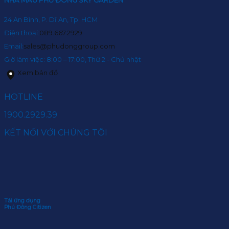
24 An Bình, P. Dĩ An, Tp. HCM
Điện thoại:
089.667.2929
Email:
sales@phudonggroup.com
Giờ làm việc: 8:00 – 17:00, Thứ 2 - Chủ nhật
Xem bản đồ
HOTLINE
1900.2929.39
KẾT NỐI VỚI CHÚNG TÔI
Tải ứng dụng
Phú Đông Citizen