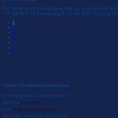
Các hạng mục thi công đang tiếp tục được triển khai đ
– 25 đạt 85%. Tô tường tầng 8 – 11 đạt 90%. Thi công h
1
2
3
4
…
34
CÔNG TY CỔ PHẦN ĐỊA ỐC PHÚ ĐÔNG
55 Trần Nhật Duật, P. Tân Định, Tp. HCM
Điện thoại:
1900292939
Email:
info@phudonggroup.com
Giờ làm việc: 8:00 – 17:30, Thứ 2 - Thứ 6