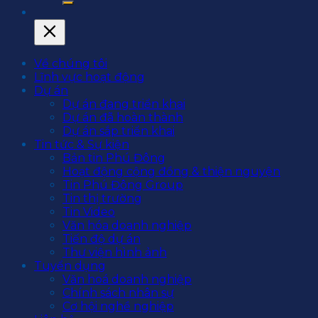
Về chúng tôi
Lĩnh vực hoạt động
Dự án
Dự án đang triển khai
Dự án đã hoàn thành
Dự án sắp triển khai
Tin tức & Sự kiện
Bản tin Phú Đông
Hoạt động cộng đồng & thiện nguyện
Tin Phú Đông Group
Tin thị trường
Tin Video
Văn hóa doanh nghiệp
Tiến độ dự án
Thư viện hình ảnh
Tuyển dụng
Văn hoá doanh nghiệp
Chính sách nhân sự
Cơ hội nghề nghiệp