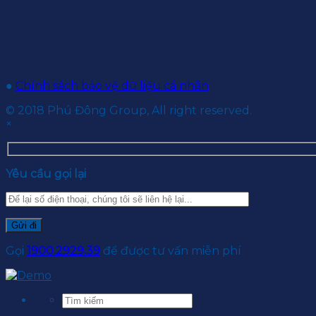
●
Chính sách bảo vệ dữ liệu cá nhân
© 2018 Phú Đông Group, All right reserved.
×
Yêu cầu gọi lại
Gọi
1900.2929.39
để được tư vấn miễn phí