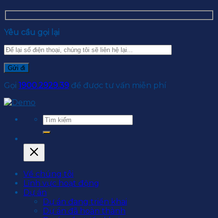
Yêu cầu gọi lại
Gọi
1900.2929.39
để được tư vấn miễn phí
Về chúng tôi
Lĩnh vực hoạt động
Dự án
Dự án đang triển khai
Dự án đã hoàn thành