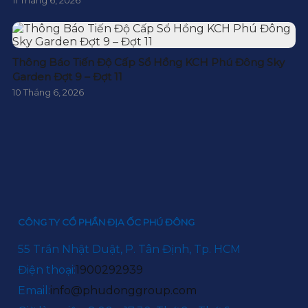
11 Tháng 6, 2026
Thông Báo Tiến Độ Cấp Sổ Hồng KCH Phú Đông Sky
Garden Đợt 9 – Đợt 11
10 Tháng 6, 2026
CÔNG TY CỔ PHẦN ĐỊA ỐC PHÚ ĐÔNG
55 Trần Nhật Duật, P. Tân Định, Tp. HCM
Điện thoại:
1900292939
Email:
info@phudonggroup.com