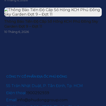
11 Tháng 6, 2026
Thông Báo Tiến Độ Cấp Sổ Hồng KCH Phú Đông Sky
Garden Đợt 9 – Đợt 11
10 Tháng 6, 2026
CÔNG TY CỔ PHẦN ĐỊA ỐC PHÚ ĐÔNG
55 Trần Nhật Duật, P. Tân Định, Tp. HCM
Điện thoại:
1900292939
Email:
info@phudonggroup.com