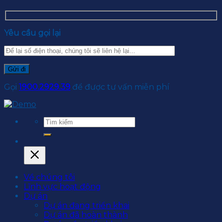
Yêu cầu gọi lại
Gọi
1900.2929.39
để được tư vấn miễn phí
Về chúng tôi
Lĩnh vực hoạt động
Dự án
Dự án đang triển khai
Dự án đã hoàn thành