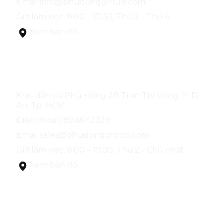
Email:
info@phudonggroup.com
Giờ làm việc: 8:00 – 17:30, Thứ 2 - Thứ 6
Xem bản đồ
SÀN GIAO DỊCH PHÚ ĐÔNG GROUP
Khu dân cư Phú Đông 2B Trần Thị Vững, P. Dĩ
An, Tp. HCM
Điện thoại:
089.667.2929
Email:
sales@phudonggroup.com
Giờ làm việc: 8:00 – 19:00, Thứ 2 - Chủ nhật
Xem bản đồ