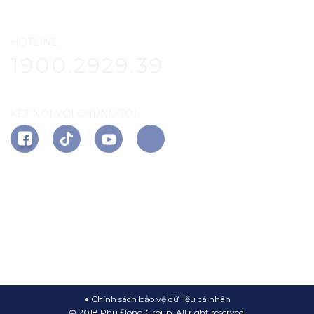
HOTLINE
1900.2929.39
KẾT NỐI VỚI CHÚNG TÔI
TẢI ỨNG DỤNG
PHÚ ĐÔNG CITIZEN
●
Chính sách bảo vệ dữ liệu cá nhân
© 2018 Phú Đông Group, All right reserved.