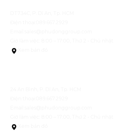
NHÀ MẪU PHÚ ĐÔNG SKYONE
DT734C, P. Dĩ An, Tp. HCM
Điện thoại:
089.667.2929
Email:
sales@phudonggroup.com
Giờ làm việc: 8:00 – 17:00, Thứ 2 - Chủ nhật
Xem bản đồ
NHÀ MẪU PHÚ ĐÔNG SKY GARDEN
24 An Bình, P. Dĩ An, Tp. HCM
Điện thoại:
089.667.2929
Email:
sales@phudonggroup.com
Giờ làm việc: 8:00 – 17:00, Thứ 2 - Chủ nhật
Xem bản đồ