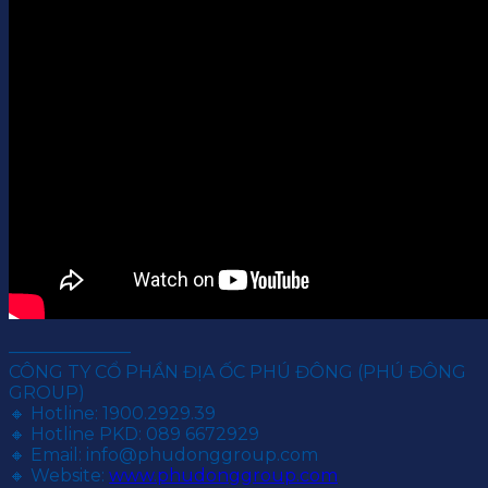
———————
CÔNG TY CỔ PHẦN ĐỊA ỐC PHÚ ĐÔNG (PHÚ ĐÔNG
GROUP)
🔸 Hotline: 1900.2929.39
🔸 Hotline PKD: 089 6672929
🔸 Email: info@phudonggroup.com
🔸 Website:
www.phudonggroup.com