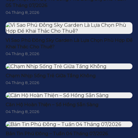
05 Tháng 07/2026
04 Tháng 8, 2026
Vì Sao Phú Đông Sky Garden Là Lựa Chọn Phù Hợp Để
Khai Thác Cho Thuê?
04 Tháng 8, 2026
Chạm Nhịp Sống Trẻ Giữa Tầng Không
04 Tháng 8, 2026
Căn Hộ Hoàn Thiện – Sổ Hồng Sẵn Sàng
04 Tháng 8, 2026
Bản Tin Phú Đông – Tuần 04 Tháng 07/2026