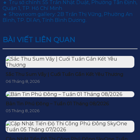
🔸 Trụ sở chính: 55 Trần Nhật Duật, Phường Tân Định,
Quận 1, TP. Hồ Chí Minh
🔸 Showroom gallery: 2B Trần Thị Vững, Phường An
Bình, TP. Dĩ An, Tỉnh Bình Dương.
BÀI VIẾT LIÊN QUAN
Sắc Thu Sum Vầy | Cuối Tuần Gắn Kết Yêu Thương
06 Tháng 8, 2026
Bản Tin Phú Đông – Tuần 01 Tháng 08/2026
05 Tháng 8, 2026
Cập Nhật Tiến Độ Thi Công Phú Đông SkyOne Tuần