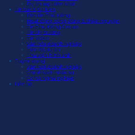
Dự án sắp triển khai
Tin tức & Sự kiện
Bản tin Phú Đông
Hoạt động cộng đồng & thiện nguyện
Tin Phú Đông Group
Tin thị trường
Tin Video
Văn hóa doanh nghiệp
Tiến độ dự án
Thư viện hình ảnh
Tuyển dụng
Văn hoá doanh nghiệp
Chính sách nhân sự
Cơ hội nghề nghiệp
Liên hệ