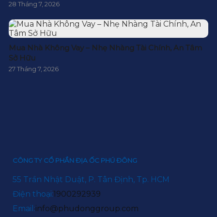
28 Tháng 7, 2026
Mua Nhà Không Vay – Nhẹ Nhàng Tài Chính, An Tâm
Sở Hữu
27 Tháng 7, 2026
CÔNG TY CỔ PHẦN ĐỊA ỐC PHÚ ĐÔNG
55 Trần Nhật Duật, P. Tân Định, Tp. HCM
Điện thoại:
1900292939
Email:
info@phudonggroup.com