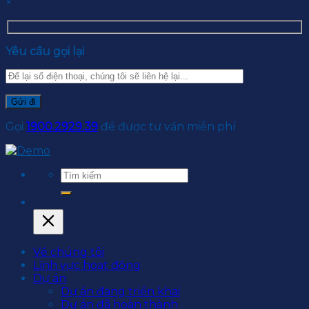
×
Yêu cầu gọi lại
Gọi
1900.2929.39
để được tư vấn miễn phí
Về chúng tôi
Lĩnh vực hoạt động
Dự án
Dự án đang triển khai
Dự án đã hoàn thành