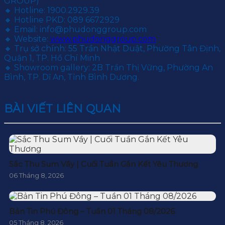
GROUP)
🔸 Hotline: 1900.2929.39
🔸 Hotline PKD: 089 6672929
🔸 Email: info@phudonggroup.com
🔸 Website:
www.phudonggroup.com
🔸 Trụ sở chính: 55 Trần Nhật Duật, Phường Tân Định,
Quận 1, TP. Hồ Chí Minh
🔸 Showroom gallery: 2B Trần Thị Vững, Phường An
Bình, TP. Dĩ An, Tỉnh Bình Dương.
BÀI VIẾT LIÊN QUAN
Sắc Thu Sum Vầy | Cuối Tuần Gắn Kết Yêu Thương
06 Tháng 8, 2026
Bản Tin Phú Đông – Tuần 01 Tháng 08/2026
05 Tháng 8, 2026