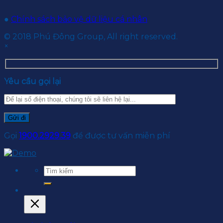
●
Chính sách bảo vệ dữ liệu cá nhân
© 2018 Phú Đông Group, All right reserved.
×
Yêu cầu gọi lại
Gọi
1900.2929.39
để được tư vấn miễn phí