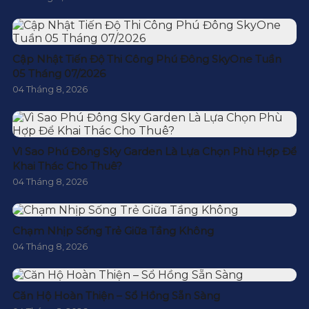
Cập Nhật Tiến Độ Thi Công Phú Đông SkyOne Tuần
05 Tháng 07/2026
04 Tháng 8, 2026
Vì Sao Phú Đông Sky Garden Là Lựa Chọn Phù Hợp Để
Khai Thác Cho Thuê?
04 Tháng 8, 2026
Chạm Nhịp Sống Trẻ Giữa Tầng Không
04 Tháng 8, 2026
Căn Hộ Hoàn Thiện – Sổ Hồng Sẵn Sàng