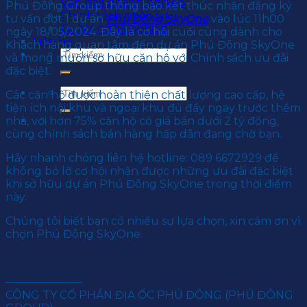
Văn hoá doanh nghiệp
Phú Đông Group thông báo kết thúc nhận đăng ký
Chính sách nhân sự
tư vấn đợt 1 dự án
Phú Đông SkyOne
vào lúc 11h00
Cơ hội nghề nghiệp
ngày 18/05/2024. Đây là cơ hội cuối cùng dành cho
Liên hệ
Khách hàng quan tâm đến dự án Phú Đông SkyOne
và mong muốn sở hữu căn hộ với Chính sách ưu đãi
đặc biệt.
Các căn hộ được hoàn thiện chất lượng cao cấp, hệ
tiện ích nội khu và ngoại khu đủ đầy ngay trước thềm
nhà, với hơn 75% căn hộ có giá bán dưới 2 tỷ đồng,
cùng chính sách bán hàng hấp dẫn đang chờ bạn.
Hãy nhanh chóng liên hệ hotline: 089 6672929 để
không bỏ lỡ cơ hội nhận được những ưu đãi đặc biệt
khi sở hữu dự án Phú Đông SkyOne trong thời điểm
này.
Chúng tôi biết bạn có nhiều sự lựa chọn, xin cảm ơn vì
chọn Phú Đông SkyOne.
———————
CÔNG TY CỔ PHẦN ĐỊA ỐC PHÚ ĐÔNG (PHÚ ĐÔNG