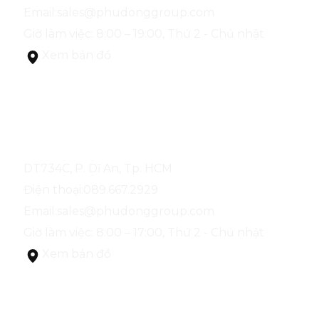
Email:
sales@phudonggroup.com
Giờ làm việc: 8:00 – 19:00, Thứ 2 - Chủ nhật
Xem bản đồ
NHÀ MẪU PHÚ ĐÔNG SKYONE
DT734C, P. Dĩ An, Tp. HCM
Điện thoại:
089.667.2929
Email:
sales@phudonggroup.com
Giờ làm việc: 8:00 – 17:00, Thứ 2 - Chủ nhật
Xem bản đồ