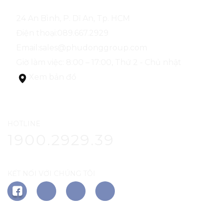
NHÀ MẪU PHÚ ĐÔNG SKY GARDEN
24 An Bình, P. Dĩ An, Tp. HCM
Điện thoại:
089.667.2929
Email:
sales@phudonggroup.com
Giờ làm việc: 8:00 – 17:00, Thứ 2 - Chủ nhật
Xem bản đồ
HOTLINE
1900.2929.39
KẾT NỐI VỚI CHÚNG TÔI