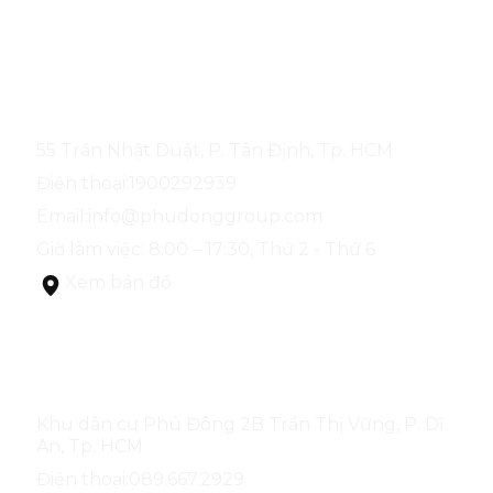
CÔNG TY CỔ PHẦN ĐỊA ỐC PHÚ ĐÔNG
55 Trần Nhật Duật, P. Tân Định, Tp. HCM
Điện thoại:
1900292939
Email:
info@phudonggroup.com
Giờ làm việc: 8:00 – 17:30, Thứ 2 - Thứ 6
Xem bản đồ
SÀN GIAO DỊCH PHÚ ĐÔNG GROUP
Khu dân cư Phú Đông 2B Trần Thị Vững, P. Dĩ
An, Tp. HCM
Điện thoại:
089.667.2929