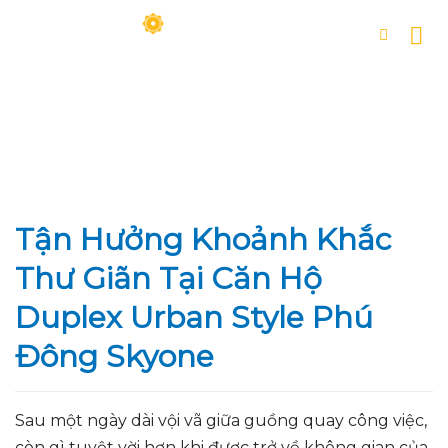
Skip
to
content
Tận Hưởng Khoảnh Khắc
Thư Giãn Tại Căn Hộ
Duplex Urban Style Phú
Đông Skyone
Sau một ngày dài vội vã giữa guồng quay công việc,
còn gì tuyệt vời hơn khi được trở về không gian của