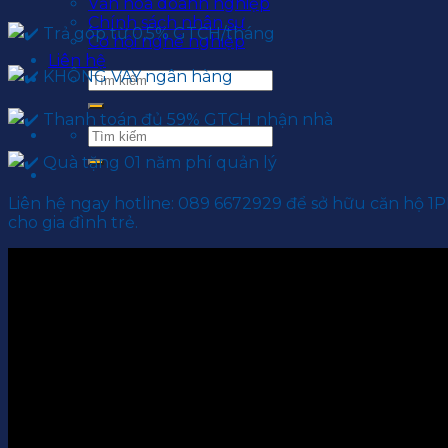
Văn hoá doanh nghiệp
Chính sách nhân sự
Trả góp từ 0,5% GTCH/tháng
Cơ hội nghề nghiệp
Liên hệ
KHÔNG VAY ngân hàng
Thanh toán đủ 59% GTCH nhận nhà
Quà tặng 01 năm phí quản lý
Liên hệ ngay hotline: 089 6672929 để sở hữu căn hộ 1P
cho gia đình trẻ.