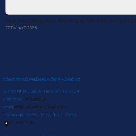
Mua Nhà Không Vay – Nhẹ Nhàng Tài Chính, An Tâm Sở
27 Tháng 7, 2026
CÔNG TY CỔ PHẦN ĐỊA ỐC PHÚ ĐÔNG
55 Trần Nhật Duật, P. Tân Định, Tp. HCM
Điện thoại:
1900292939
Email:
info@phudonggroup.com
Giờ làm việc: 8:00 – 17:30, Thứ 2 - Thứ 6
Xem bản đồ