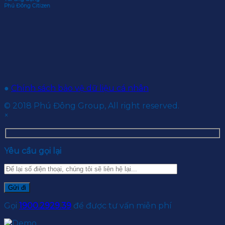
Phú Đông Citizen
●
Chính sách bảo vệ dữ liệu cá nhân
© 2018 Phú Đông Group, All right reserved.
×
Yêu cầu gọi lại
Gọi
1900.2929.39
để được tư vấn miễn phí