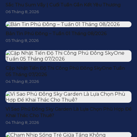
Sắc Thu Sum Vầy | Cuối Tuần Gắn Kết Yêu Thương
06 Tháng 8, 2026
Bản Tin Phú Đông – Tuần 01 Tháng 08/2026
05 Tháng 8, 2026
Cập Nhật Tiến Độ Thi Công Phú Đông SkyOne Tuần
05 Tháng 07/2026
04 Tháng 8, 2026
Vì Sao Phú Đông Sky Garden Là Lựa Chọn Phù Hợp Để
Khai Thác Cho Thuê?
04 Tháng 8, 2026