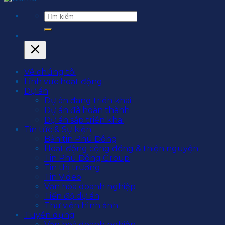
Về chúng tôi
Lĩnh vực hoạt động
Dự án
Dự án đang triển khai
Dự án đã hoàn thành
Dự án sắp triển khai
Tin tức & Sự kiện
Bản tin Phú Đông
Hoạt động cộng đồng & thiện nguyện
Tin Phú Đông Group
Tin thị trường
Tin Video
Văn hóa doanh nghiệp
Tiến độ dự án
Thư viện hình ảnh
Tuyển dụng
Văn hoá doanh nghiệp