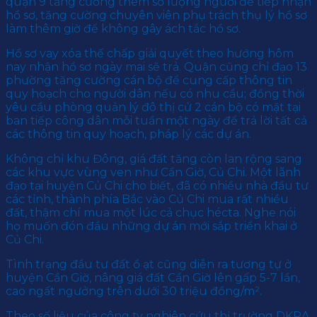
quận 9 tăng cường thêm số lượng người để tiếp nhận
hồ sơ, tăng cường chuyên viên phụ trách thụ lý hồ sơ
làm thêm giờ để không gây ách tắc hồ sơ.
Hồ sơ vay xóa thế chấp giải quyết theo hướng hôm
nay nhận hồ sơ ngày mai sẽ trả. Quận cũng chỉ đạo 13
phường tăng cường cán bộ để cung cấp thông tin
quy hoạch cho người dân nếu có nhu cầu; đồng thời
yêu cầu phòng quản lý đô thị cử 2 cán bộ có mặt tại
ban tiếp công dân mỗi tuần một ngày để trả lời tất cả
các thông tin quy hoạch, pháp lý các dự án.
Không chỉ khu Đông, giá đất tăng còn lan rộng sang
các khu vực vùng ven như Cần Giờ, Củ Chi. Một lãnh
đạo tại huyện Củ Chi cho biết, đã có nhiều nhà đầu tư
các tỉnh, thành phía Bắc vào Củ Chi mua rất nhiều
đất, thậm chí mua một lúc cả chục hécta. Nghe nói
họ muốn đón đầu những dự án mới sắp triển khai ở
Củ Chi.
Tình trạng đầu tư đất ồ ạt cũng diễn ra tương tự ở
huyện Cần Giờ, nâng giá đất Cần Giờ lên gấp 5-7 lần,
cao ngất ngưởng trên dưới 30 triệu đồng/m².
Theo số liệu của công ty nghiên cứu thị trường DKRA