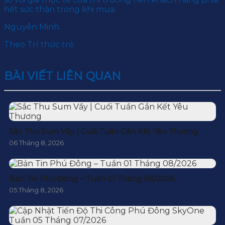
hết sức thận trong khi mua.
Nguyên Minh
Theo Trí thức trẻ
BÀI VIẾT LIÊN QUAN
Sắc Thu Sum Vầy | Cuối Tuần Gắn Kết Yêu Thương
06 Tháng 8, 2026
Bản Tin Phú Đông – Tuần 01 Tháng 08/2026
05 Tháng 8, 2026