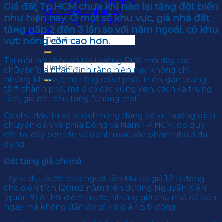
Văn hoá doanh nghiệp
Giá đất Tp.HCM chưa khi nào lại tăng đột biến
Chính sách nhân sự
như hiện nay. Ở một số khu vực, giá nhà đất
Cơ hội nghề nghiệp
tăng gấp 2 đến 3 lần so với năm ngoái, có khu
Liên hệ
vực nóng còn cao hơn.
Tại một hội thảo về thị trường BĐS mới đây, các
chuyên gia nhận định rằng hiện nay không chỉ
những khu vực hạ tầng cơ sở phát triển, gần trung
tâm thành phố, mà ở cả các vùng ven, cách xa trung
tâm, giá đất đều tăng “chóng mặt”.
Cả chủ đầu tư và khách hàng đang có xu hướng dịch
chuyển dần về phía Đông và Nam TP.HCM, do quỹ
đất tại đây còn lớn và danh mục sản phẩm nhà ở đa
dạng.
Đất tăng giá phi mã
Lấy ví dụ, lô đất của người tên Mai có giá 1,2 tỉ đồng
cho diện tích 120m2 nằm trên đường Nguyễn Xiển
(quận 9) ở thời điểm trước, nhưng giờ chủ nhà đã bán
ngay mà không đắn đo gì với giá 4,5 tỉ đồng.