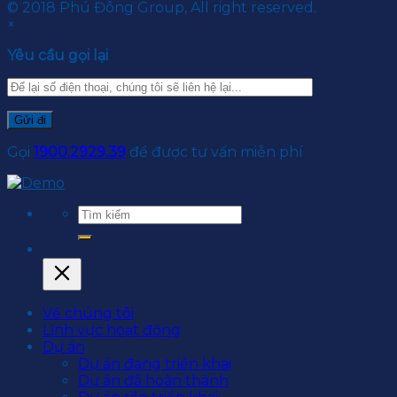
© 2018 Phú Đông Group, All right reserved.
×
Yêu cầu gọi lại
Gọi
1900.2929.39
để được tư vấn miễn phí
Về chúng tôi
Lĩnh vực hoạt động
Dự án
Dự án đang triển khai
Dự án đã hoàn thành