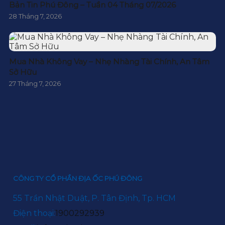
Bản Tin Phú Đông – Tuần 04 Tháng 07/2026
28 Tháng 7, 2026
Mua Nhà Không Vay – Nhẹ Nhàng Tài Chính, An Tâm
Sở Hữu
27 Tháng 7, 2026
CÔNG TY CỔ PHẦN ĐỊA ỐC PHÚ ĐÔNG
55 Trần Nhật Duật, P. Tân Định, Tp. HCM
Điện thoại:
1900292939