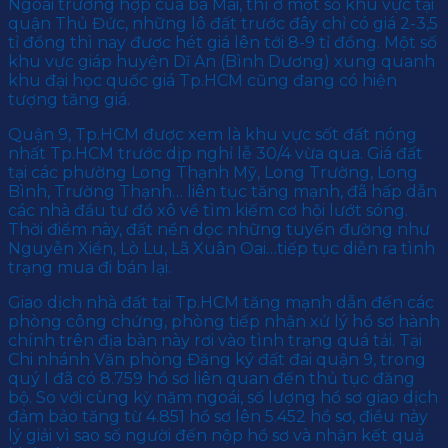
Ngoài trường hợp của bà Mai, thì ở một số khu vực tại
quận Thủ Đức, những lô đất trước đây chỉ có giá 2-3,5
tỉ đồng thì nay được hét giá lên tới 8-9 tỉ đồng. Một số
khu vực giáp huyện Dĩ An (Bình Dương) xung quanh
khu đại học quốc giá Tp.HCM cũng đang có hiện
tượng tăng giá.
Quận 9, Tp.HCM được xem là khu vực sốt đất nóng
nhất Tp.HCM trước dịp nghỉ lễ 30/4 vừa qua. Giá đất
tại các phường Long Thạnh Mỹ, Long Trường, Long
Bình, Trường Thạnh… liên tục tăng mạnh, đã hấp dẫn
các nhà đầu tư đổ xô về tìm kiếm cơ hội lướt sóng.
Thời điểm này, đất nền dọc những tuyến đường như
Nguyễn Xiển, Lò Lu, Lã Xuân Oai…tiếp tục diễn ra tình
trạng mua đi bán lại.
Giao dịch nhà đất tại Tp.HCM tăng mạnh dẫn đến các
phòng công chứng, phòng tiếp nhận xử lý hồ sơ hành
chính trên địa bàn này rơi vào tình trạng quá tải. Tại
Chi nhánh Văn phòng Đăng ký đất đai quận 9, trong
quý I đã có 8.759 hồ sơ liên quan đến thủ tục đăng
bộ. So với cùng kỳ năm ngoái, số lượng hồ sơ giao dịch
đảm bảo tăng từ 4.851 hồ sơ lên 5.452 hồ sơ, điều này
lý giải vì sao số người đến nộp hồ sơ và nhận kết quả