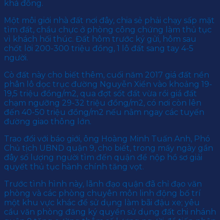
khá đông.
Một môi giới nhà đất nơi đây, chia sẻ phải chạy sấp mặt
tìm đất, chầu chực ở phòng công chứng làm thủ tục
vì khách hối thúc. Đất hôm trước ký gửi, hôm sau
chốt lời 200-300 triệu đồng, 1 lô đất sang tay 4-5
người.
Cò đất này cho biết thêm, cuối năm 2017 giá đất nền
phân lô dọc trục đường Nguyễn Xiển vào khoảng 19-
19,5 triệu đồng/m2, qua đợt sốt đất vừa rồi giá đất
chạm ngưỡng 29-32 triệu đồng/m2, có nơi còn lên
đến 40-50 triệu đồng/m2 nếu nằm ngay các tuyến
đường giao thông lớn.
Trao đổi với báo giới, ông Hoàng Minh Tuấn Anh, Phó
Chủ tịch UBND quận 9, cho biết, trong mấy ngày gần
đây số lượng người tìm đến quận để nộp hồ sơ giải
quyết thủ tục hành chính tăng vọt.
Trước tình hình này, lãnh đạo quận đã chỉ đạo văn
phòng và các phòng chuyên môn linh động bố trí
một khu vực khác để sử dụng làm bãi đậu xe; yêu
cầu văn phòng đăng ký quyền sử dụng đất chi nhánh