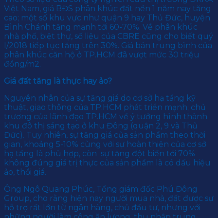
Việt Nam, giá BĐS phân khúc đất nền 1 năm nay tăng
cao; một số khu vực như quận 9 hay Thủ Đức, huyện
Bình Chánh tăng mạnh tới 60-70%. Về phân khúc
nhà phố, biệt thự, số liệu của CBRE cũng cho biết quý
I/2018 tiếp tục tăng trên 30%. Giá bán trung bình của
phân khúc căn hộ ở TP.HCM đã vượt mức 30 triệu
đồng/m2.
Giá đất tăng là thực hay ảo?
Nguyên nhân của sự tăng giá do cơ sở hạ tầng kỹ
thuật, giao thông của TP.HCM phát triển mạnh; chủ
trương của lãnh đạo TP.HCM về ý tưởng hình thành
khu đô thị sáng tạo ở khu Đông (quận 2, 9 và Thủ
Đức). Tuy nhiên, sự tăng giá của sản phẩm theo thời
gian, khoảng 5-10% cùng với sự hoàn thiện của cơ sở
hạ tầng là phù hợp, còn sự tăng đột biến tới 70%
không đúng giá trị thực của sản phẩm là có dấu hiệu
ảo, thổi giá.
Ông Ngô Quang Phúc, Tổng giám đốc Phú Đông
Group, cho rằng hiện nay người mua nhà, đất được sự
hỗ trợ rất lớn từ ngân hàng, chủ đầu tư, nhưng với
những người làm công ăn lương, thu nhập trung