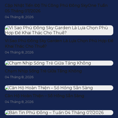
Cập Nhật Tiến Độ Thi Công Phú Đông SkyOne Tuần
05 Tháng 07/2026
04 Tháng 8, 2026
Vì Sao Phú Đông Sky Garden Là Lựa Chọn Phù Hợp Để
Khai Thác Cho Thuê?
04 Tháng 8, 2026
Chạm Nhịp Sống Trẻ Giữa Tầng Không
04 Tháng 8, 2026
Căn Hộ Hoàn Thiện – Sổ Hồng Sẵn Sàng
04 Tháng 8, 2026