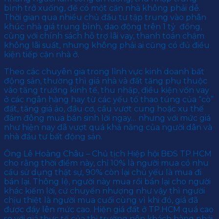
bình trở xuống, để có một căn nhà không phải dễ.
Thời gian qua nhiều chủ đầu tư tập trung vào phân
khúc nhà giá trung bình, dao động trên 1 tỷ đồng,
cùng với chính sách hỗ trợ lãi vay, thanh toán chậm
không lãi suất, nhưng không phải ai cũng có đủ điều
kiện tiếp cận nhà ở.
Theo các chuyên gia trong lĩnh vực kinh doanh bất
động sản, thường thì giá nhà và đất tăng phụ thuộc
vào tăng trưởng kinh tế, thu nhập, điều kiện vốn vay
ở các ngân hàng hay từ các yếu tố thao túng của “cò”
đất, tăng giá ảo, đầu cơ, cầu vượt cung hoặc xu thế
đám đông mua bán sinh lời ngay… nhưng với mức giá
như hiện nay đã vượt quá khả năng của người dân và
nhà đầu tư bất động sản.
Ông Lê Hoàng Châu – Chủ tịch Hiệp hội BĐS TP.HCM
cho rằng thời điểm này, chỉ 10% là người mua có nhu
cầu sử dụng thật sự, 90% còn lại chủ yếu là mua đi
bán lại. Thông lệ, người này mua rồi bán lại cho người
khác kiếm lời, cứ chuyển nhượng như vậy thì người
chịu thiệt là người mua cuối cùng vì khi đó, giá đã
được đẩy lên mức cao. Hiện giá đất ở TP.HCM quá cao
so với giá thực tế của thị trường nên khách hàng phải