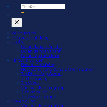
Về chúng tôi
Lĩnh vực hoạt động
Dự án
Dự án đang triển khai
Dự án đã hoàn thành
Dự án sắp triển khai
Tin tức & Sự kiện
Bản tin Phú Đông
Hoạt động cộng đồng & thiện nguyện
Tin Phú Đông Group
Tin thị trường
Tin Video
Văn hóa doanh nghiệp
Tiến độ dự án
Thư viện hình ảnh
Tuyển dụng
Văn hoá doanh nghiệp