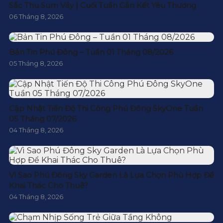
Sắc Thu Sum Vầy | Cuối Tuần Gắn Kết Yêu Thương
06 Tháng 8, 2026
Bản Tin Phú Đông – Tuần 01 Tháng 08/2026
05 Tháng 8, 2026
Cập Nhật Tiến Độ Thi Công Phú Đông SkyOne Tuần
05 Tháng 07/2026
04 Tháng 8, 2026
Vì Sao Phú Đông Sky Garden Là Lựa Chọn Phù Hợp Để
Khai Thác Cho Thuê?
04 Tháng 8, 2026