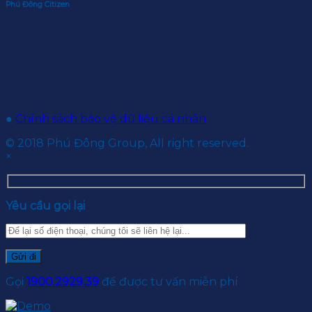
Phú Đông Citizen
●
Chính sách bảo vệ dữ liệu cá nhân
© 2018 Phú Đông Group, All right reserved.
×
Yêu cầu gọi lại
Gọi
1900.2929.39
để được tư vấn miễn phí